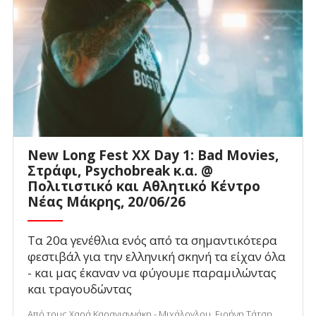
New Long Fest XX Day 1: Bad Movies,
Στράφι, Psychobreak κ.α. @
Πολιτιστικό και Αθλητικό Κέντρο
Νέας Μάκρης, 20/06/26
Τα 20α γενέθλια ενός από τα σημαντικότερα
φεστιβάλ για την ελληνική σκηνή τα είχαν όλα
- και μας έκαναν να φύγουμε παραμιλώντας
και τραγουδώντας
Από τους Χαρά Καραγιαννάκη - Μιχάλογλου, Ειρήνη Τάτση,