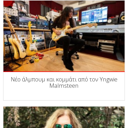
Νέο άλμπουμ και κομμάτι από τον Yngwie
Malmsteen