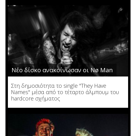
Νέο δίσκο ανακοίνωσαν οι Nø Man
Στη δημοσιότητα το single "They Have
Names" μέσα από το τέταρτο άλμπουμ του
hardcore σχήματος