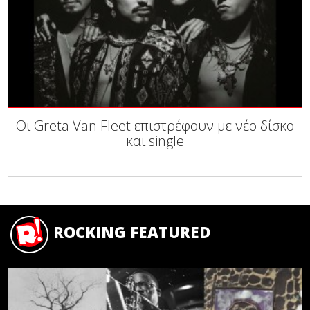
Οι Greta Van Fleet επιστρέφουν με νέο δίσκο
και single
ROCKING FEATURED