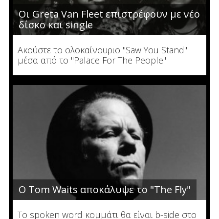
Οι Greta Van Fleet επιστρέφουν με νέο
δίσκο και single
Ακούστε το ολοκαίνουριο "Saw You Stand"
μέσα από το "Palace For The People"
Ο Tom Waits αποκάλυψε το "The Fly"
To spoken word κομμάτι θα είναι b-side στο