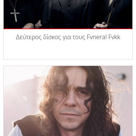
Δεύτερος δίσκος για τους Fvneral Fvkk