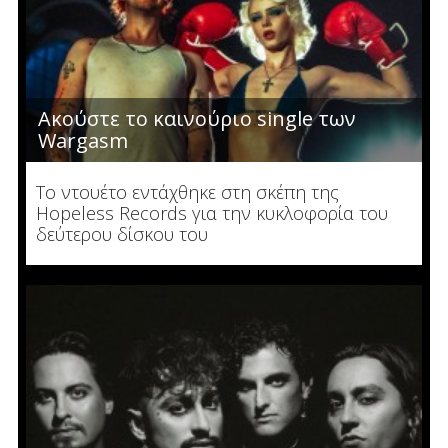
Ακούστε το καινούριο single των
Wargasm
To ντουέτο εντάχθηκε στη σκέπη της
Hopeless Records για την κυκλοφορία του
δεύτερου δίσκου του