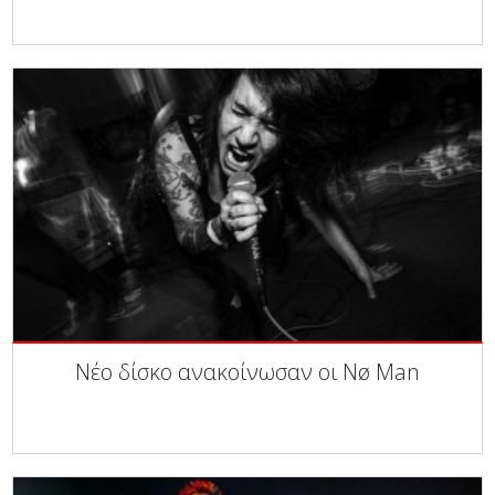
Νέο δίσκο ανακοίνωσαν οι Nø Man