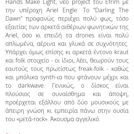
Hands Make Light, νέο project του Efrim με
την υπέροχη Ariel Engle. Το “Darling The
Dawn” προφανώς περιέχει πολύ φως, τόσο
εξαιτίας των αρκετά αιθέριων φωνητικών της
Ariel, όσο κι επειδή τα drones είναι πολύ
απλωμένα, αέρινα και γλυκά σε συχνότητες.
Υπάρχει όμως επίσης κι αρκετά έντονο kraut
και folk στοιχείο - οι ίδιοι, λέει, θεωρούν τους
εαυτούς τους πρωτίστως freak-folk - καθώς
και μπόλικα synth-ια που φτάνουν μέχρι και
το darkwave. Γενικώς, ο δίσκος είναι
πλούσιος σε συναίσθημα και άποψη,
προέρχεται εξάλλου από δύο μουσικούς με
άπειρη γνώση κι εμπειρία πάνω στην ουσία
του «μετά-rock». Άκουσμα αγγελικό.