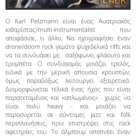
Ο Karl Pelzmann είναι ένας Αυστριακός
κιθαρίστας/multi-instrumentalist που
αποφάσισε, τι άλλο; Να ηχογραφήσει έναν
drone/doom rock γεμάτο ψυχεδελικά riffs και
να τα συνδυάσει με… σαξόφωνο, φλάουτο και
τρομπέτα. Ο συνδυασμός μοιάζει τρελός,
ειδικά με την μερική απουσία κρουστών,
όμως παραδόξως λειτουργεί εξαιρετικά.
Διαμορφώνεται τελικά ένας ήχος που είναι
παρατεταμένος και «απλωμένος» - χωρίς να
είναι πολύ heavy - και μοιάζει να
παρασύρεται σε σύντομες jazz και folk
περιπλανήσεις, πριν επιστρέψει στις rock
αφετηρίες του. Το άλμπουμ αποπνέει έναν