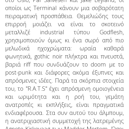
οποίοι ως Terminal κάνουν μια σοβαρότατη
πειραματική προσπάθεια. Θεμελιώδης τους
επιρροή μοιάζει να είναι το σκοτεινό
μεταλλιζέ industrial τύπου Godflesh,
χρησιμοποιούν όμως κι ένα σωρό από πιο
μελωδικά ηχοχρώματα: ωραία καθαρά
φωνητικά, gothic noir πλήκτρα και πνευστά,
βαριά riff που συνδυάζουν το doom με το
post-punk και διάφορες ακόμα έξυπνες και
απρόσμενες ιδέες. Παρά τα σκόρπια στοιχεία
του, το "R.A.T.S" έχει απρόσμενη ομοιογένεια
και ωριμότητα και η ροή του, γεμάτη
ανατροπές κι εκπλήξεις, είναι πραγματικά
ενδιαφέρουσα. Στα συν αυτού του άλμπουμ,
η ανατριχιαστική συμμετοχή της λατρεμένης
Agnete Kirkevaag των Madder Mortem. Όσοι