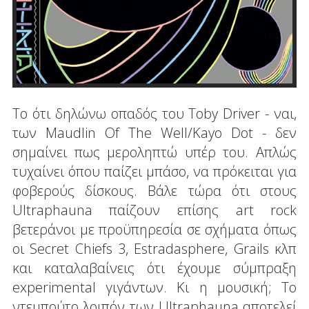
Το ότι δηλώνω οπαδός του Toby Driver - ναι,
των Maudlin Of The Well/Kayo Dot - δεν
σημαίνει πως μεροληπτώ υπέρ του. Απλώς
τυχαίνει όπου παίζει μπάσο, να πρόκειται για
φοβερούς δίσκους. Βάλε τώρα ότι στους
Ultraphauna παίζουν επίσης art rock
βετεράνοι με προϋπηρεσία σε σχήματα όπως
οι Secret Chiefs 3, Estradasphere, Grails κλπ
και καταλαβαίνεις ότι έχουμε σύμπραξη
experimental γιγάντων. Κι η μουσική; Το
ντεμπούτο λοιπόν των Ultraphauna αποτελεί