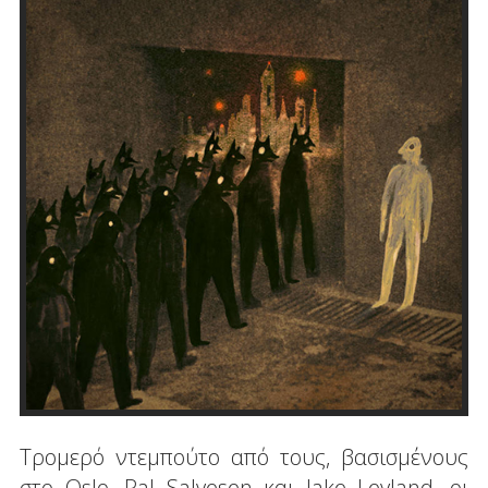
Τρομερό ντεμπούτο από τους, βασισμένους
στο Oslo, Pal Salvesen και Jake Leyland, οι