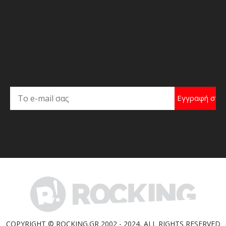
COPYRIGHT © ROCKING.GR 2002 - 2024, ALL RIGHTS RESERVED