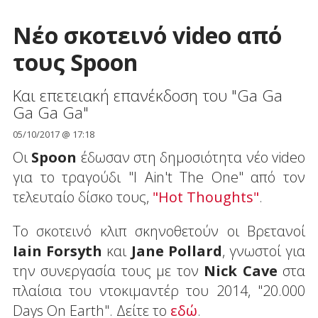
Νέο σκοτεινό video από
τους Spoon
Και επετειακή επανέκδοση του "Ga Ga
Ga Ga Ga"
05/10/2017 @ 17:18
Οι
Spoon
έδωσαν στη δημοσιότητα νέο video
για το τραγούδι "I Ain't The One" από τον
τελευταίο δίσκο τους,
"Hot Thoughts"
.
Το σκοτεινό κλιπ σκηνοθετούν οι Βρετανοί
Iain Forsyth
και
Jane Pollard
, γνωστοί για
την συνεργασία τους με τον
Nick Cave
στα
πλαίσια του ντοκιμαντέρ του 2014, "20.000
Days On Earth". Δείτε το
εδώ
.