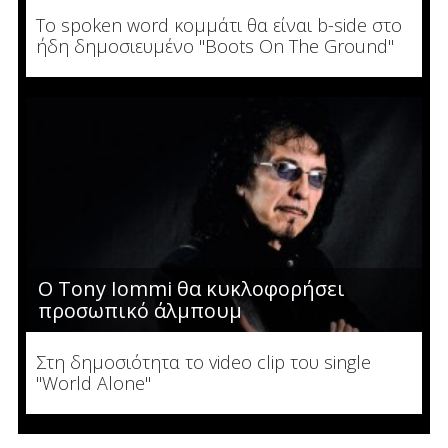
To spoken word κομμάτι θα είναι b-side στο
ήδη δημοσιευμένο "Boots On The Ground"
Ο Tony Iommi θα κυκλοφορήσει
προσωπικό άλμπουμ
Στη δημοσιότητα το video clip του single
"World Alone"