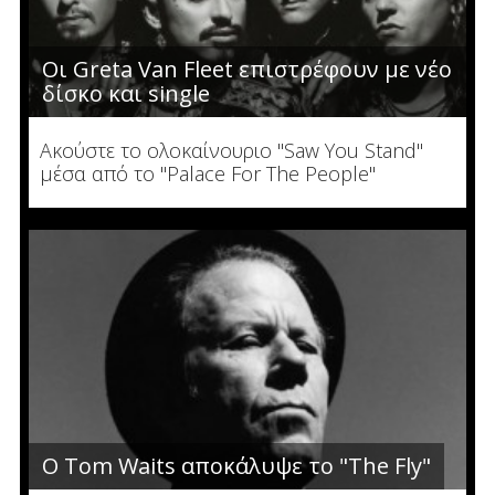
Οι Greta Van Fleet επιστρέφουν με νέο
δίσκο και single
Ακούστε το ολοκαίνουριο "Saw You Stand"
μέσα από το "Palace For The People"
Ο Tom Waits αποκάλυψε το "The Fly"