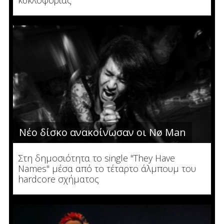
κυκλοφορίας
Νέο δίσκο ανακοίνωσαν οι Nø Man
Στη δημοσιότητα το single "They Have
Names" μέσα από το τέταρτο άλμπουμ του
hardcore σχήματος