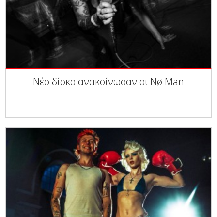
Νέο δίσκο ανακοίνωσαν οι Nø Man