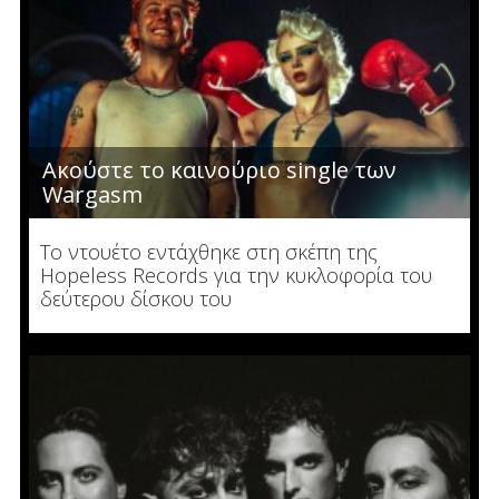
Ακούστε το καινούριο single των
Wargasm
To ντουέτο εντάχθηκε στη σκέπη της
Hopeless Records για την κυκλοφορία του
δεύτερου δίσκου του