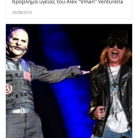
πρόβλημα υγείας του Alex "Vman" Venturella
03/08/2015