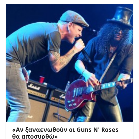
«Aν ξαναενωθούν οι Guns N' Roses
θα αποσυρθώ»