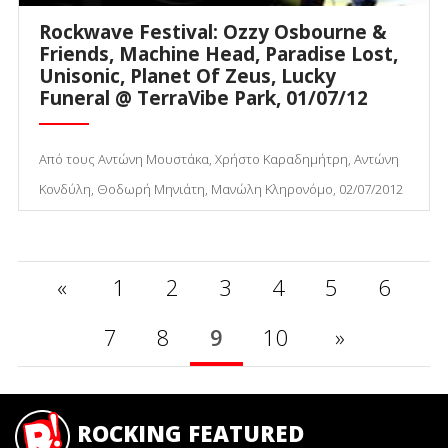
Rockwave Festival: Ozzy Osbourne &
Friends, Machine Head, Paradise Lost,
Unisonic, Planet Of Zeus, Lucky
Funeral @ TerraVibe Park, 01/07/12
Από τους Αντώνη Μουστάκα, Χρήστο Καραδημήτρη, Αντώνη
Κονδύλη, Θοδωρή Μηνιάτη, Μανώλη Κληρονόμο, 02/07/2012
«
1
2
3
4
5
6
7
8
9
10
»
ROCKING FEATURED