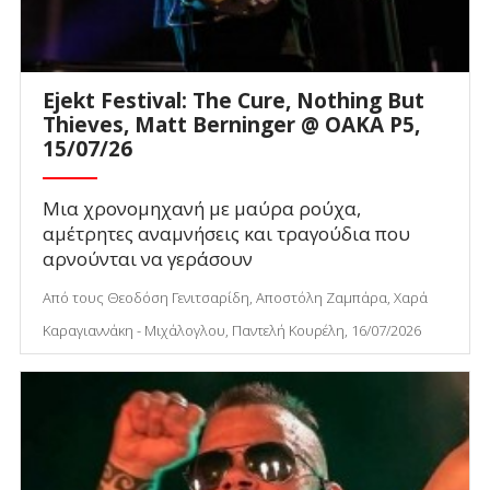
Ejekt Festival: The Cure, Nothing But
Thieves, Matt Berninger @ ΟΑΚΑ P5,
15/07/26
Μια χρονομηχανή με μαύρα ρούχα,
αμέτρητες αναμνήσεις και τραγούδια που
αρνούνται να γεράσουν
Από τους Θεοδόση Γενιτσαρίδη, Αποστόλη Ζαμπάρα, Χαρά
Καραγιαννάκη - Μιχάλογλου, Παντελή Κουρέλη, 16/07/2026