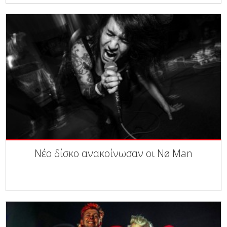
Νέο δίσκο ανακοίνωσαν οι Nø Man