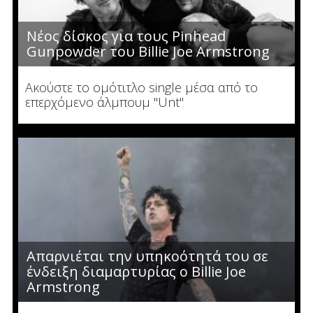
Νέος δίσκος για τους Pinhead
Gunpowder του Billie Joe Armstrong
Ακούστε το ομότιτλο single μέσα από το
επερχόμενο άλμπουμ "Unt"
Απαρνιέται την υπηκοότητά του σε
ένδειξη διαμαρτυρίας ο Billie Joe
Armstrong