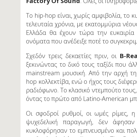
Factory Of Sound
. Ολες οι πληροφορί
Το hip-hop είναι, χωρίς αμφιβολία, το
τελευταία χρόνια, με εκατομμύρια νέους
Ελλάδα θα έχουν τώρα την ευκαιρία
ονόματα που ανέδειξε ποτέ το συγκεκριμέ
Σχεδόν τρεις δεκαετίες πριν, οι
B-Rea
ξεκινώντας το δικό τους ταξίδι που ά
mainstream μουσική. Από την αρχή της
hop κολλεκτίβα, ενώ ο ήχος τους διέφε
ραδιόφωνο. Το κλασικό ντεμπούτο τους, τ
όντας το πρώτο από Latino-American μπ
Οι σφοδροί ρυθμοί, οι ωμές ρίμες, 
ψυχεδελική παραγωγή, δεν άφησαν
κυκλοφόρησαν το εμπνευσμένο και πολυ