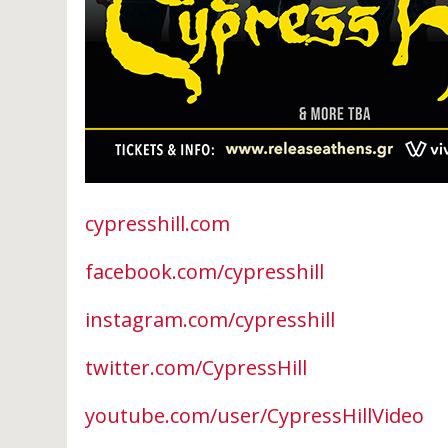
cypresshill.com
facebook.com/cypresshill
instagram.com/cypresshill
twitter.com/CypressHill
youtube.com/user/CypressHillVideo