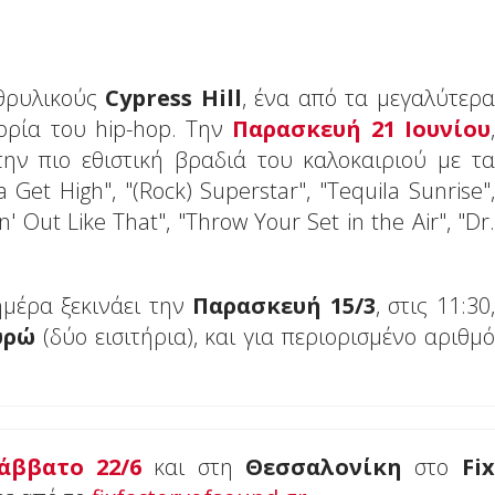
θρυλικούς
Cypress Hill
, ένα από τα μεγαλύτερα
ορία τoυ hip-hop. Tην
Παρασκευή 21 Ιουνίου
,
ην πιο εθιστική βραδιά του καλοκαιριού με τα
 Get High", "(Rock) Superstar", "Tequila Sunrise",
in' Out Like That", "Throw Your Set in the Air", "Dr.
ημέρα ξεκινάει την
Παρασκευή 15/3
, στις 11:30,
ευρώ
(δύο εισιτήρια), και για περιορισμένο αριθμό
άββατο 22/6
και στη
Θεσσαλονίκη
στο
Fix