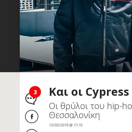
Και οι Cypress
3
Οι θρύλοι του hip-h
Θεσσαλονίκη
13/03/2019 @ 11:15