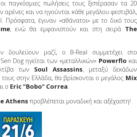
 οι παγκόσμιες πωλήσεις τους ξεπέρασαν τα 20
ν αρένες και να ηγούνται κάθε μεγάλου φεστιβάλ,
l. Πρόσφατα, έγιναν «αθάνατοι» με το δικό τους
ame
, ενώ θα εμφανιστούν και στη σειρά
The
ν δουλεύουν μαζί, ο B-Real συμμετέχει στο
ο Sen Dog ηγείται των «μεταλλικών»
Powerflo
και
εκτίβα των
Soul Assassins
, μεταξύ δεκάδων
 τους στην Ελλάδα, θα βρίσκονται ο μεγάλος
Mix
αι ο
Eric "Bobo" Correa
.
se Athens
προβλέπεται μοναδική και αξέχαστη!