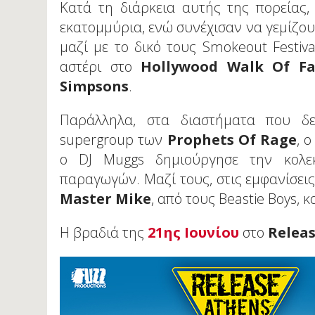
Κατά τη διάρκεια αυτής της πορείας,
εκατομμύρια, ενώ συνέχισαν να γεμίζου
μαζί με το δικό τους Smokeout Festiva
αστέρι στο
Hollywood Walk Of F
Simpsons
.
Παράλληλα, στα διαστήματα που δε
supergroup των
Prophets Of Rage
, 
ο DJ Muggs δημιούργησε την κολ
παραγωγών. Μαζί τους, στις εμφανίσεις
Master Mike
, από τους Beastie Boys, κ
Η βραδιά της
21ης Ιουνίου
στο
Relea