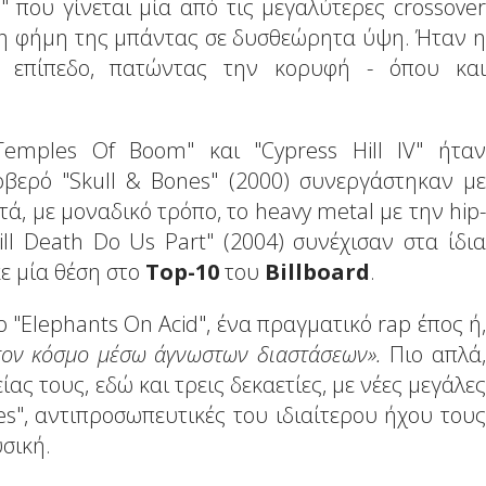
n" που γίνεται μία από τις μεγαλύτερες crossover
 τη φήμη της μπάντας σε δυσθεώρητα ύψη. Ήταν η
ν επίπεδο, πατώντας την κορυφή - όπου και
 Temples Of Boom" και "Cypress Hill IV" ήταν
βερό "Skull & Bones" (2000) συνεργάστηκαν με
τά, με μοναδικό τρόπο, το heavy metal με την hip-
ill Death Do Us Part" (2004) συνέχισαν στα ίδια
ε μία θέση στο
Top-10
του
Billboard
.
 "Elephants On Acid", ένα πραγματικό rap έπος ή,
τον κόσμο μέσω άγνωστων διαστάσεων».
Πιο απλά,
ας τους, εδώ και τρεις δεκαετίες, με νέες μεγάλες
ies", αντιπροσωπευτικές του ιδιαίτερου ήχου τους
υσική.