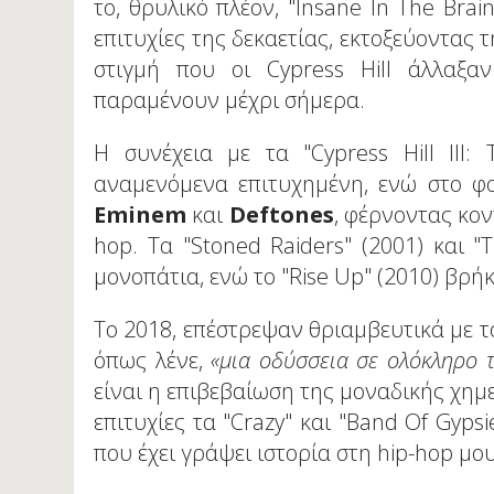
το, θρυλικό πλέον, "Insane In The Brai
επιτυχίες της δεκαετίας, εκτοξεύοντας
στιγμή που οι Cypress Hill άλλαξα
παραμένουν μέχρι σήμερα.
Η συνέχεια με τα "Cypress Hill III:
αναμενόμενα επιτυχημένη, ενώ στο φο
Eminem
και
Deftones
, φέρνοντας κον
hop. Τα "Stoned Raiders" (2001) και "T
μονοπάτια, ενώ το "Rise Up" (2010) βρήκ
Το 2018, επέστρεψαν θριαμβευτικά με το
όπως λένε,
«μια οδύσσεια σε ολόκληρο 
είναι η επιβεβαίωση της μοναδικής χημεί
επιτυχίες τα "Crazy" και "Band Of Gyps
που έχει γράψει ιστορία στη hip-hop μο