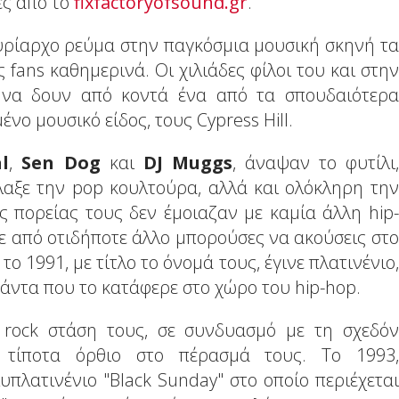
ες από το
fixfactoryofsound.gr
.
 κυρίαρχο ρεύμα στην παγκόσμια μουσική σκηνή τα
 fans καθημερινά. Οι χιλιάδες φίλοι του και στην
 να δουν από κοντά ένα από τα σπουδαιότερα
νο μουσικό είδος, τους Cypress Hill.
l
,
Sen Dog
και
DJ Muggs
, άναψαν το φυτίλι,
λλαξε την pop κουλτούρα, αλλά και ολόκληρη την
 πορείας τους δεν έμοιαζαν με καμία άλλη hip-
ρε από οτιδήποτε άλλο μπορούσες να ακούσεις στο
ο 1991, με τίτλο το όνομά τους, έγινε πλατινένιο,
άντα που το κατάφερε στο χώρο του hip-hop.
η rock στάση τους, σε συνδυασμό με τη σχεδόν
 τίποτα όρθιο στο πέρασμά τους. Το 1993,
πλατινένιο "Black Sunday" στο οποίο περιέχεται