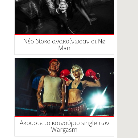
Νέο δίσκο ανακοίνωσαν οι Nø
Man
Ακούστε το καινούριο single των
Wargasm