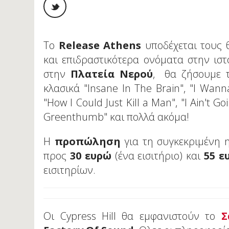
To
Release Athens
υποδέχεται τους 
και επιδραστικότερα ονόματα στην ιστ
στην
Πλατεία Νερού
, θα ζήσουμε τ
κλασικά "Insane In The Brain", "I Wanna
"How I Could Just Kill a Man", "I Ain't Go
Greenthumb" και πολλά ακόμα!
Η
προπώληση
για τη συγκεκριμένη 
προς
30 ευρώ
(ένα εισιτήριο) και
55 
εισιτηρίων.
Oι Cypress Hill θα εμφανιστούν το
Σ