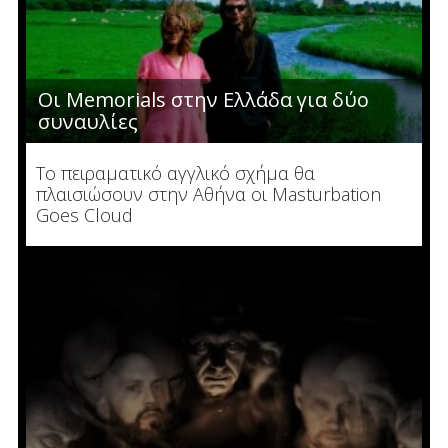
Οι Memorials στην Ελλάδα για δύο
συναυλίες
Το πειραματικό αγγλικό σχήμα θα
πλαισιώσουν στην Αθήνα οι Masturbation
Goes Cloud