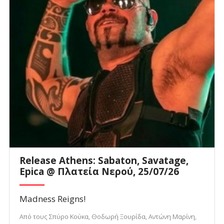
Release Athens: Sabaton, Savatage,
Epica @ Πλατεία Νερού, 25/07/26
Madness Reigns!
Από τους Σπύρο Κούκα, Θοδωρή Ξουρίδα, Αντώνη Μαρίνη,