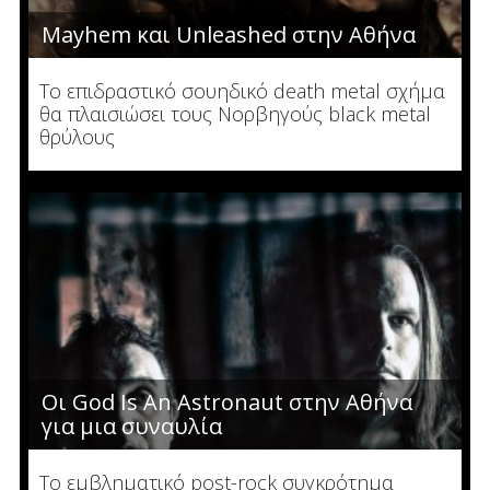
Mayhem και Unleashed στην Αθήνα
Το επιδραστικό σουηδικό death metal σχήμα
θα πλαισιώσει τους Νορβηγούς black metal
θρύλους
Οι God Is An Astronaut στην Αθήνα
για μια συναυλία
Το εμβληματικό post-rock συγκρότημα