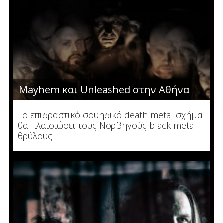
Mayhem και Unleashed στην Αθήνα
Το επιδραστικό σουηδικό death metal σχήμα
θα πλαισιώσει τους Νορβηγούς black metal
θρύλους