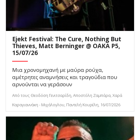
Ejekt Festival: The Cure, Nothing But
Thieves, Matt Berninger @ ΟΑΚΑ P5,
15/07/26
Μια χρονομηχανή με μαύρα ρούχα,
αμέτρητες αναμνήσεις και τραγούδια που
αρνούνται να γεράσουν
Από τους Θεοδόση Γενιτσαρίδη, Αποστόλη Ζαμπάρα, Χαρά
Καραγιαννάκη - Μιχάλογλου, Παντελή Κουρέλη, 16/07/2026