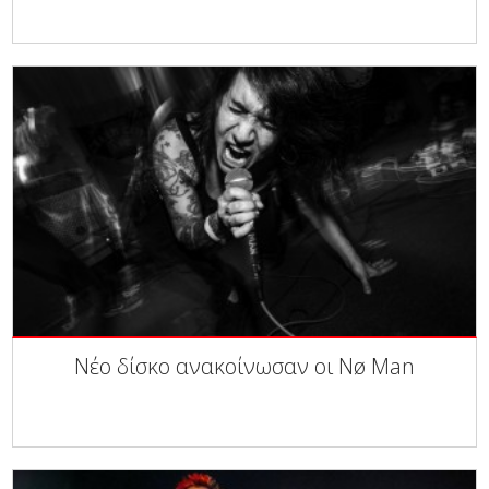
Νέο δίσκο ανακοίνωσαν οι Nø Man