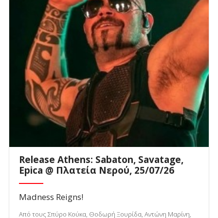
Release Athens: Sabaton, Savatage,
Epica @ Πλατεία Νερού, 25/07/26
Madness Reigns!
Από τους Σπύρο Κούκα, Θοδωρή Ξουρίδα, Αντώνη Μαρίνη,