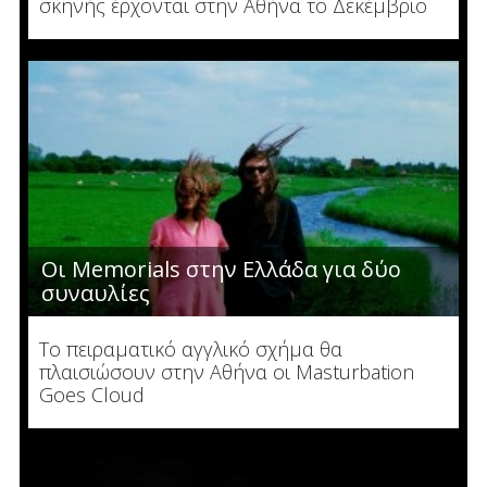
σκηνής έρχονται στην Αθήνα το Δεκέμβριο
Οι Memorials στην Ελλάδα για δύο
συναυλίες
Το πειραματικό αγγλικό σχήμα θα
πλαισιώσουν στην Αθήνα οι Masturbation
Goes Cloud