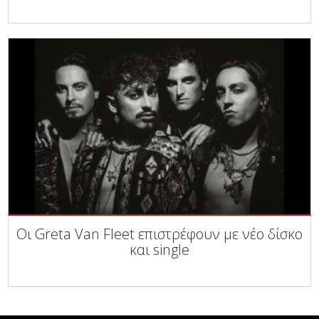
Οι Greta Van Fleet επιστρέφουν με νέο δίσκο
και single