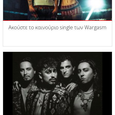
Ακούστε το καινούριο single των Wargasm