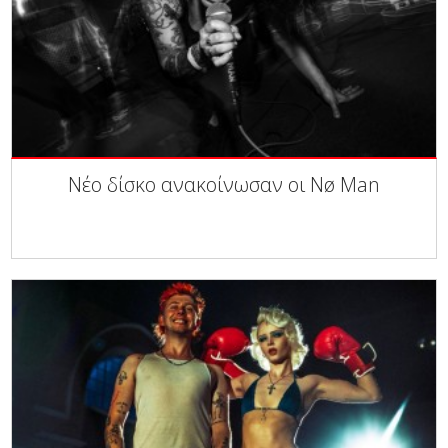
Νέο δίσκο ανακοίνωσαν οι Nø Man