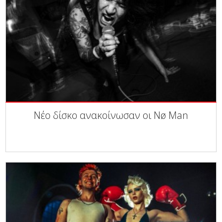
Νέο δίσκο ανακοίνωσαν οι Nø Man