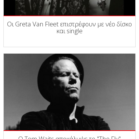
Οι Greta Van Fleet επιστρέφουν με νέο δίσκο
και single
Ο Tom Waits αποκάλυψε το "The Fly"