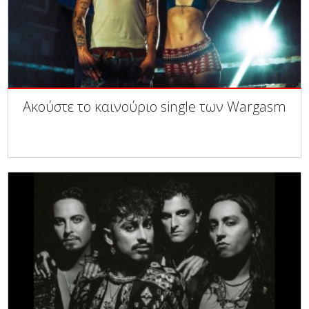
Ακούστε το καινούριο single των Wargasm