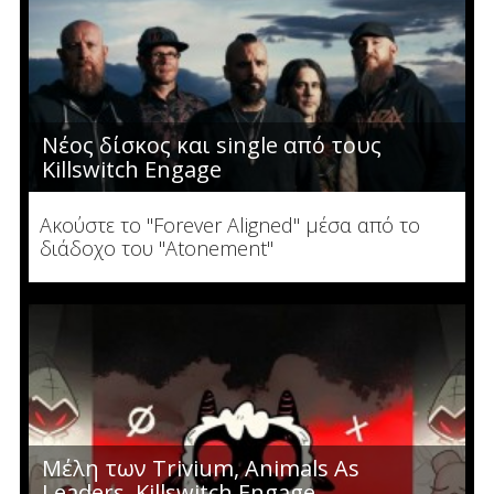
Νέος δίσκος και single από τους
Killswitch Engage
Ακούστε το "Forever Aligned" μέσα από το
διάδοχο του "Atonement"
Μέλη των Trivium, Animals As
Leaders, Killswitch Engage