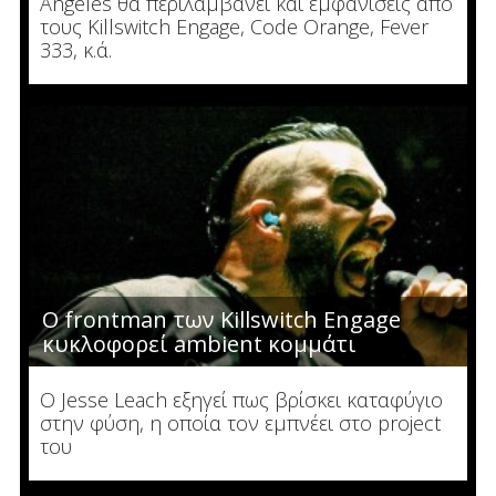
Angeles θα περιλαμβάνει και εμφανίσεις από
τους Killswitch Engage, Code Οrange, Fever
333, κ.ά.
Ο frontman των Killswitch Engage
κυκλοφορεί ambient κομμάτι
Ο Jesse Leach εξηγεί πως βρίσκει καταφύγιο
στην φύση, η οποία τον εμπνέει στο project
του