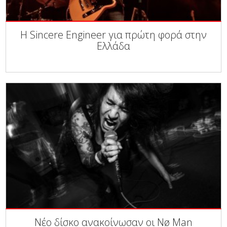
Η Sincere Engineer για πρώτη φορά στην
Ελλάδα
Νέο δίσκο ανακοίνωσαν οι Nø Man