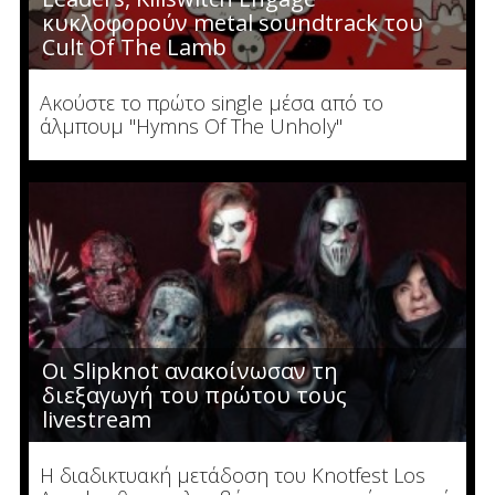
κυκλοφορούν metal soundtrack του
Cult Of The Lamb
Ακούστε το πρώτο single μέσα από το
άλμπουμ "Hymns Of The Unholy"
Οι Slipknot ανακοίνωσαν τη
διεξαγωγή του πρώτου τους
livestream
H διαδικτυακή μετάδοση του Knotfest Los