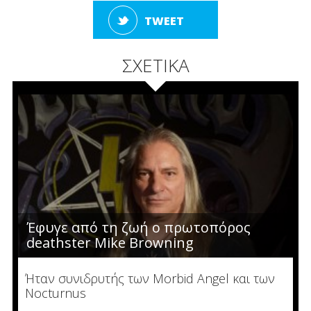
TWEET
ΣΧΕΤΙΚΑ
Έφυγε από τη ζωή ο πρωτοπόρος
deathster Mike Browning
Ήταν συνιδρυτής των Morbid Angel και των
Nocturnus