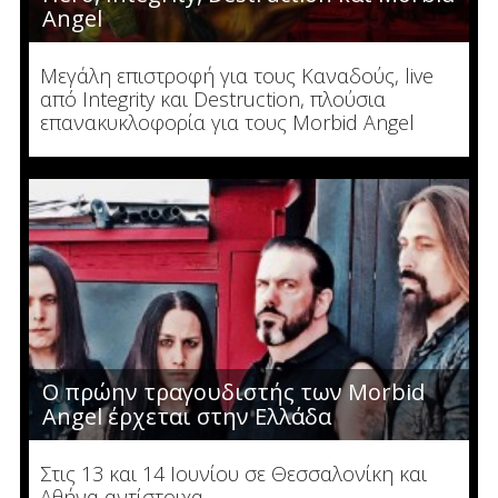
Angel
Μεγάλη επιστροφή για τους Καναδούς, live
από Integrity και Destruction, πλούσια
επανακυκλοφορία για τους Morbid Angel
Ο πρώην τραγουδιστής των Morbid
Angel έρχεται στην Ελλάδα
Στις 13 και 14 Ιουνίου σε Θεσσαλονίκη και
Αθήνα αντίστοιχα