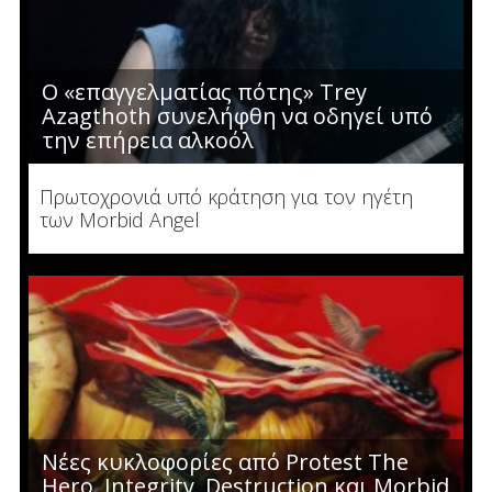
O «επαγγελματίας πότης» Trey
Azagthoth συνελήφθη να οδηγεί υπό
την επήρεια αλκοόλ
Πρωτοχρονιά υπό κράτηση για τον ηγέτη
των Morbid Angel
Νέες κυκλοφορίες από Protest The
Hero, Integrity, Destruction και Morbid