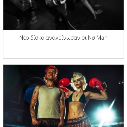
Νέο δίσκο ανακοίνωσαν οι Nø Man