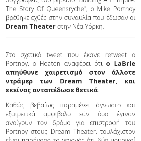
The Story Of Queensrÿche", ο Mike Portnoy
βρέθηκε εχθές στην συναυλία που έδωσαν οι
Dream Theater
στην Νέα Υόρκη.
Στο σχετικό tweet που έκανε retweet o
Portnoy, o Heaton αναφέρει ότι
o LaBrie
απηύθυνε χαιρετισμό στον άλλοτε
ντράμερ των Dream Theater, και
εκείνος ανταπέδωσε θετικά
.
Καθώς βεβαίως παραμένει άγνωστο και
εξαιρετικά αμφίβολο εάν όσα έγιναν
ανοίγουν τον δρόμο για επιστροφή του
Portnoy στους Dream Theater, τουλάχιστον
είναι παρήγορο το γεγονός ότι δύο μουσικοί