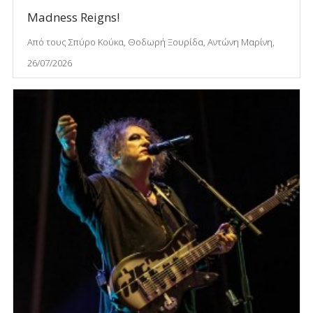
Madness Reigns!
Από τους Σπύρο Κούκα, Θοδωρή Ξουρίδα, Αντώνη Μαρίνη,
26/07/2026