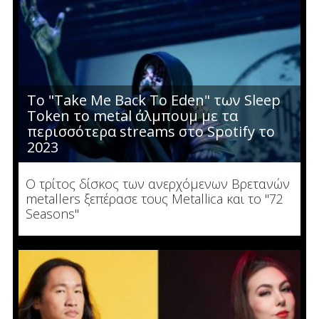
To "Take Me Back To Eden" των Sleep
Token το metal άλμπουμ με τα
περισσότερα streams στο Spotify το
2023
Ο τρίτος δίσκος των ανερχόμενων Βρετανών
metallers ξεπέρασε τους Metallica και το "72
Seasons"