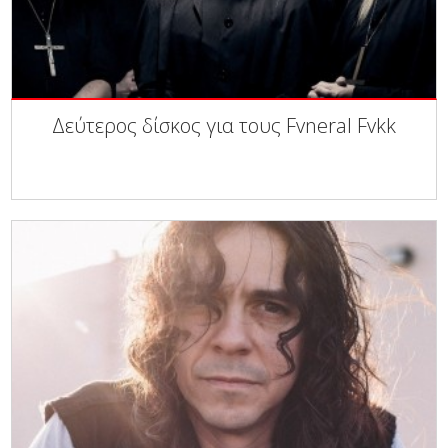
Δεύτερος δίσκος για τους Fvneral Fvkk