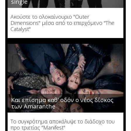
single
Ακούστε το ολοκαίνουριο "Outer
Dimensions" μέσα από το επερχόμενο "The
Catalyst"
Και επίσημα καθ' οδόν ο νέος δίσκος
των Amaranthe
To συγκρότημα αποκάλυψε το διάδοχο του
προ τριετίας "Manifest"