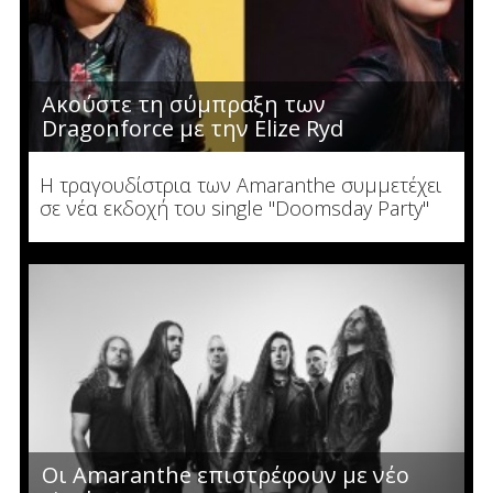
Ακούστε τη σύμπραξη των
Dragonforce με την Elize Ryd
Η τραγουδίστρια των Amaranthe συμμετέχει
σε νέα εκδοχή του single "Doomsday Party"
Οι Amaranthe επιστρέφουν με νέο