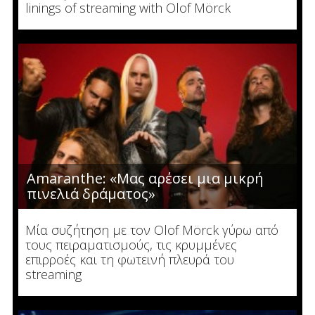
linings of streaming with Olof Mörck
Amaranthe: «Μας αρέσει μια μικρή
πινελιά δράματος»
Μία συζήτηση με τον Olof Mörck γύρω από
τους πειραματισμούς, τις κρυμμένες
επιρροές και τη φωτεινή πλευρά του
streaming