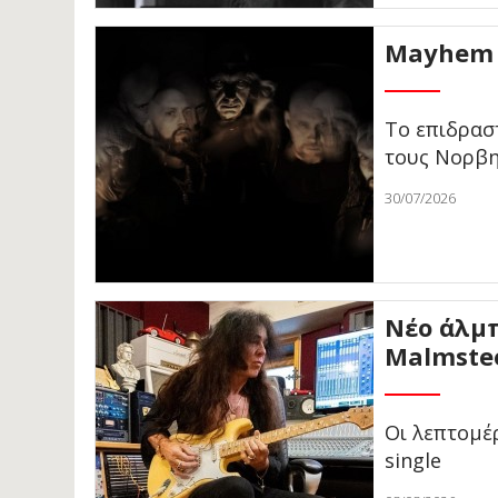
Mayhem 
Το επιδρασ
τους Νορβη
30/07/2026
Νέο άλμπ
Malmste
Οι λεπτομέρ
single