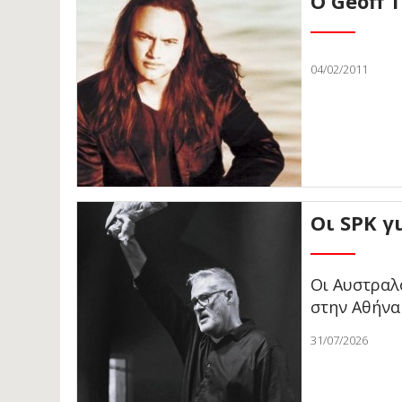
O Geoff 
04/02/2011
Οι SPK γ
Οι Αυστραλο
στην Αθήνα
31/07/2026