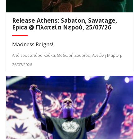
Release Athens: Sabaton, Savatage,
Epica @ Πλατεία Νερού, 25/07/26
Madness Reigns!
Από τους Σπύρο Κούκα, Θοδωρή Ξουρίδα, Αντώνη Μαρίνη,
26/07/2026