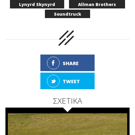
Lynyrd Skynyrd
Allman Brothers
Soundtruck
SHARE
TWEET
ΣΧΕΤΙΚΑ