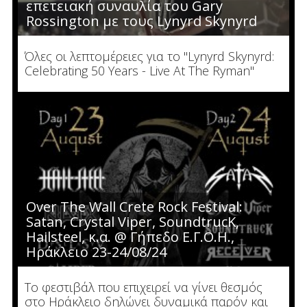
επετειακή συναυλία του Gary
Rossington με τους Lynyrd Skynyrd
Όλες οι λεπτομέρειες για το "Lynyrd Skynyrd:
Celebrating 50 Years - Live At The Ryman"
Over The Wall Crete Rock Festival:
Satan, Crystal Viper, SoundtrucK,
Hailsteel, κ.α. @ Γήπεδο Ε.Γ.Ο.Η.,
Ηράκλειο 23-24/08/24
Το φεστιβάλ που επιχειρεί να γίνει θεσμός
στο Ηράκλειο δηλώνει δυναμικά παρόν και