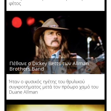
φέτος
Πέθανε ο Dickey Betts των Allman
Brothers Band
Ήταν ο φυσικός ηγέτης του θρυλικού
συγκροτήματος μετά τον πρόωρο χαμό του
Duane Allman