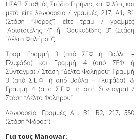
ΗΣΑΠ: Σταθμός Στάδιο Ειρήνης και Φιλίας και
μετά είτε λεωφορείο / γραμμές 217, Α1, Β1
(Στάση “Φόρος”) είτε τραμ / γραμμές
“Αριστοτέλης 4” ή “Θουκυδίδης 3” (Στάση
“Δέλτα Φαλήρου”)
Τραμ: Γραμμή 3 (από ΣΕΦ ή Βούλα –
Γλυφάδα) και Γραμμή 4 (από ΣΕΦ ή
Σύνταγμα) / Στάση “Δέλτα Φαλήρου” Γραμμή
3 (από Σ.Ε.Φ. ή από Βούλα – Γλυφάδα), &
Γραμμή 4 (από Σ.Ε.Φ. ή από Σύνταγμα) /
Στάση “Δέλτα Φαλήρου”
Λεωφορείο: Γραμμές A1, B1, B2, 217, 550
(Στάση “Φόρος”)
Για τους Manowar: