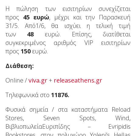
Η πώληση των εισιτηρίων συνεχίζεται
προς
45 ευρώ
, μέχρι και την Παρασκευή
31/5. Από1/6, θα ισχύει η τελική τιμή
των
48
ευρώ. Επίσης, διατίθεται
συγκεκριμένος αριθμός VIP εισιτηρίων
προς
150
ευρώ.
Διάθεση:
Online /
viva.gr
+
releaseathens.gr
Tηλεφωνικά στο
11876.
Φυσικά σημεία / στα καταστήματα Reload
Stores, Seven Spots, Wind,
ΒιβλιοπωλείαΕυριπίδης – Evripidis
Bookstores, στον πολυχώρο Yoleni’s Hellas