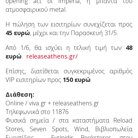
opening act οι Imperia, η μπάντα του
ατμοσφαιρικού metal.
Η πώληση των εισιτηρίων συνεχίζεται προς
45 ευρώ
, μέχρι και την Παρασκευή 31/5.
Από 1/6, θα ισχύει η τελική τιμή των
48
ευρώ
.
releaseathens.gr/
Επίσης, διατίθεται συγκεκριμένος αριθμός
VIP εισιτηρίων προς
150 ευρώ
.
Διάθεση:
Online / viva.gr + releaseathens.gr
Tηλεφωνικά στο 11876
Φυσικά σημεία / στα καταστήματα Reload
Stores, Seven Spots, Wind, Βιβλιοπωλεία
Ευριπίδης – Evripidis Bookstores, στον