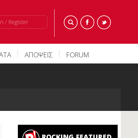
n / Register
ΜΑΤΑ
ΑΠΟΨΕΙΣ
FORUM
ROCKING FEATURED