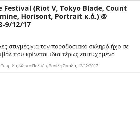
e Festival (Riot V, Tokyo Blade, Count
ine, Horisont, Portrait κ.ά.) @
8-9/12/17
ες στιγμές για τον παραδοσιακό σκληρό ήχο σε
ιβάλ που κρίνεται ιδιαιτέρως επιτυχημένo
Ξουρίδα, Κώστα Πολύζο, Βασίλη Σκιαδά, 12/12/2017