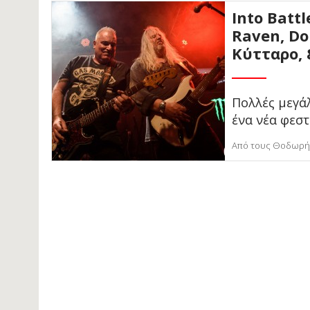
Into Battl
Raven, Dom
Κύτταρο, 
Πολλές μεγάλ
ένα νέα φεστ
Από τους Θοδωρή 