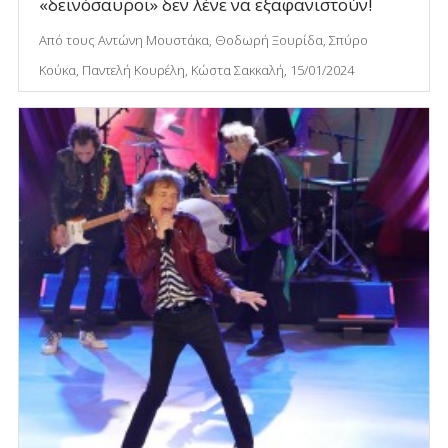
«δεινόσαυροι» δεν λένε να εξαφανιστούν!
Από τους Αντώνη Μουστάκα, Θοδωρή Ξουρίδα, Σπύρο
Κούκα, Παντελή Κουρέλη, Κώστα Σακκαλή, 15/01/2024