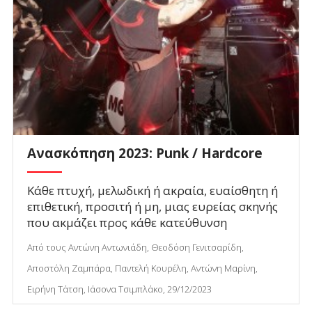
Ανασκόπηση 2023: Punk / Hardcore
Κάθε πτυχή, μελωδική ή ακραία, ευαίσθητη ή
επιθετική, προσιτή ή μη, μιας ευρείας σκηνής
που ακμάζει προς κάθε κατεύθυνση
Από τους Αντώνη Αντωνιάδη, Θεοδόση Γενιτσαρίδη,
Αποστόλη Ζαμπάρα, Παντελή Κουρέλη, Αντώνη Μαρίνη,
Ειρήνη Τάτση, Ιάσονα Τσιμπλάκο, 29/12/2023