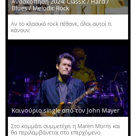
Ανασκόπηση 2024: Classic / Hard /
Blues / Melodic Rock
Αν το κλασικό rock πέθανε, όλοι αυτοί τι
κάνουν;
Καινούριο single από τον John Mayer
Στο κομμάτι συμμετέχει η Maren Morris και
θα περιλαμβάνεται στο επερχόμενο