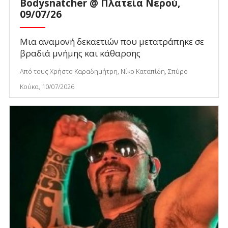
Bodysnatcher @ Πλατεία Νερού,
09/07/26
Μια αναμονή δεκαετιών που μετατράπηκε σε
βραδιά μνήμης και κάθαρσης
Από τους Χρήστο Καραδημήτρη, Νίκο Καταπίδη, Σπύρο
Κούκα, 10/07/2026