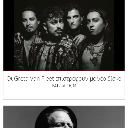
Οι Greta Van Fleet επιστρέφουν με νέο δίσκο
και single