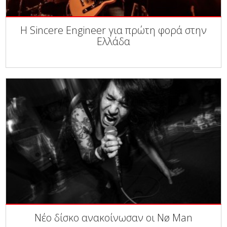
Η Sincere Engineer για πρώτη φορά στην
Ελλάδα
Νέο δίσκο ανακοίνωσαν οι Nø Man