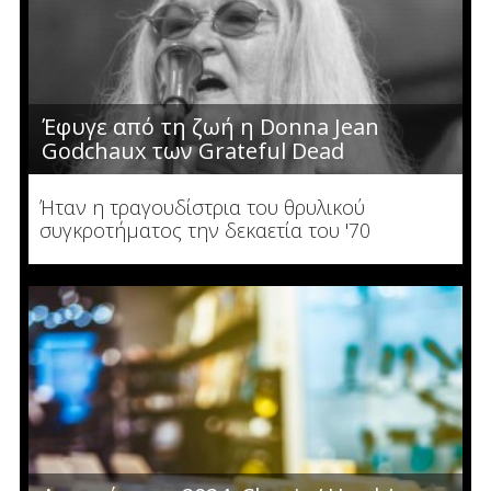
Έφυγε από τη ζωή η Donna Jean
Godchaux των Grateful Dead
Ήταν η τραγουδίστρια του θρυλικού
συγκροτήματος την δεκαετία του '70