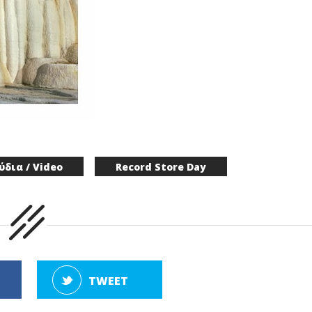
ύδια / Video
Record Store Day
TWEET