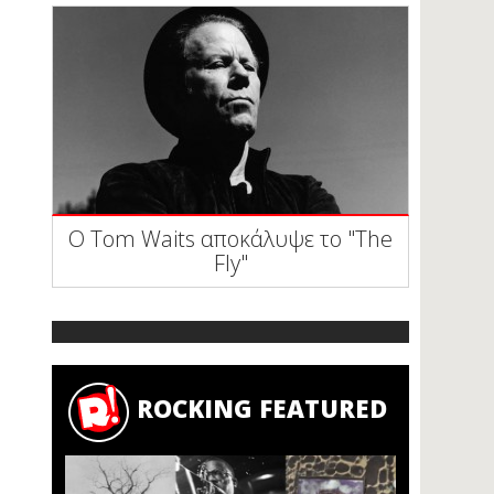
Ο Tom Waits αποκάλυψε το "The
Fly"
ROCKING FEATURED