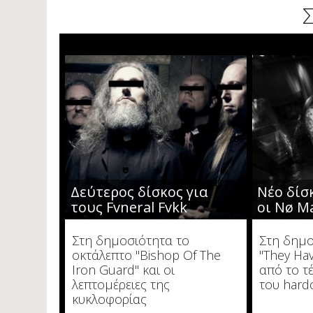
Δεύτερος δίσκος για
Νέο δίσ
τους Fvneral Fvkk
οι Nø M
Στη δημοσιότητα το
Στη δημο
οκτάλεπτο "Bishop Of The
"They Ha
Iron Guard" και οι
από το τ
λεπτομέρειες της
του hard
κυκλοφορίας