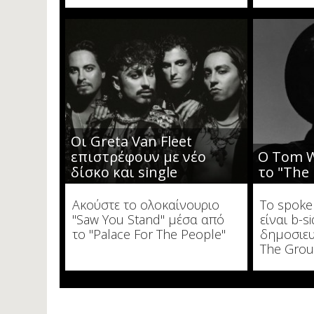
Οι Greta Van Fleet
επιστρέφουν με νέο
Ο Tom W
δίσκο και single
το "The 
Ακούστε το ολοκαίνουριο
To spoke
"Saw You Stand" μέσα από
είναι b-s
το "Palace For The People"
δημοσιευ
The Grou