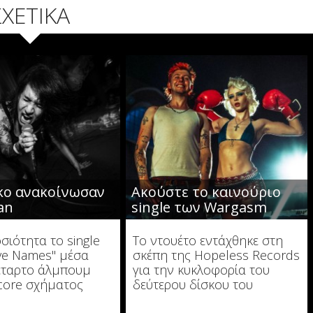
ΣΧΕΤΙΚΑ
κο ανακοίνωσαν
Ακούστε το καινούριο
an
single των Wargasm
σιότητα το single
To ντουέτο εντάχθηκε στη
ve Names" μέσα
σκέπη της Hopeless Records
έταρτο άλμπουμ
για την κυκλοφορία του
core σχήματος
δεύτερου δίσκου του