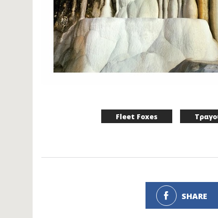
Fleet Foxes
Τραγο
SHARE