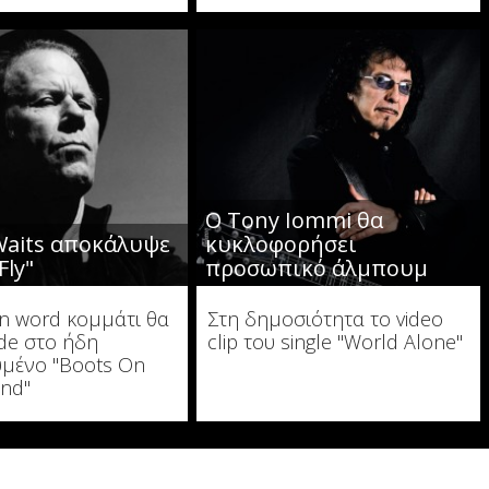
Ο Tony Iommi θα
aits αποκάλυψε
κυκλοφορήσει
Fly"
προσωπικό άλμπουμ
n word κομμάτι θα
Στη δημοσιότητα το video
ide στο ήδη
clip του single "World Alone"
μένο "Boots On
nd"