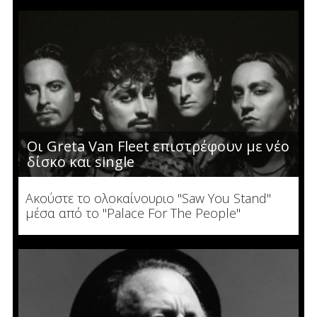
Οι Greta Van Fleet επιστρέφουν με νέο
δίσκο και single
Ακούστε το ολοκαίνουριο "Saw You Stand"
μέσα από το "Palace For The People"