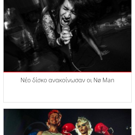
Νέο δίσκο ανακοίνωσαν οι Nø Man