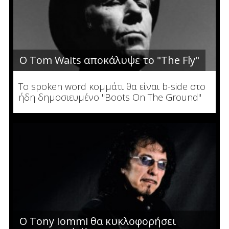
Ο Tom Waits αποκάλυψε το "The Fly"
To spoken word κομμάτι θα είναι b-side στο
ήδη δημοσιευμένο "Boots On The Ground"
Ο Tony Iommi θα κυκλοφορήσει