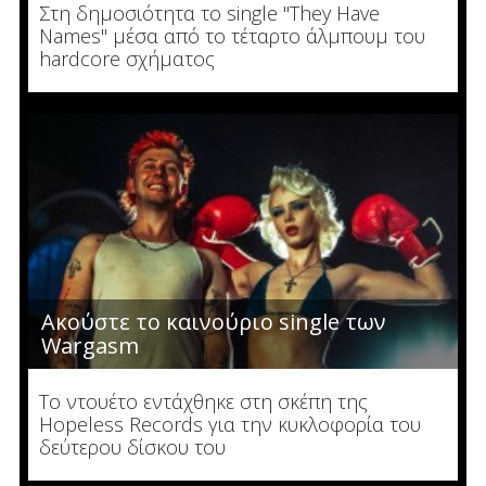
Στη δημοσιότητα το single "They Have
Names" μέσα από το τέταρτο άλμπουμ του
hardcore σχήματος
Ακούστε το καινούριο single των
Wargasm
To ντουέτο εντάχθηκε στη σκέπη της
Hopeless Records για την κυκλοφορία του
δεύτερου δίσκου του