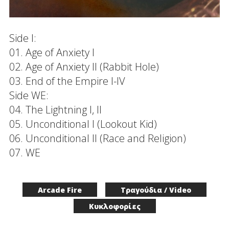
Side I:
01. Age of Anxiety I
02. Age of Anxiety II (Rabbit Hole)
03. End of the Empire I-IV
Side WE:
04. The Lightning I, II
05. Unconditional I (Lookout Kid)
06. Unconditional II (Race and Religion)
07. WE
Arcade Fire
Τραγούδια / Video
Κυκλοφορίες