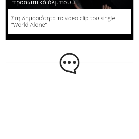
προσωπικό άλμπουμ
Στη δημοσιότητα το video clip του single
"World Alone"