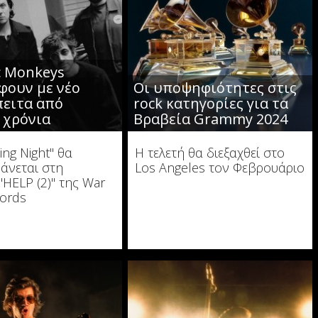
ic Monkeys
φουν με νέο
Οι υποψηφιότητες στις
πειτα από
rock κατηγορίες για τα
 χρόνια
Βραβεία Grammy 2024
ng Night" θα
Η τελετή θα διεξαχθεί στο
άνεται στη
Los Angeles τον Φεβρουάριο
"HELP (2)" της War
cords