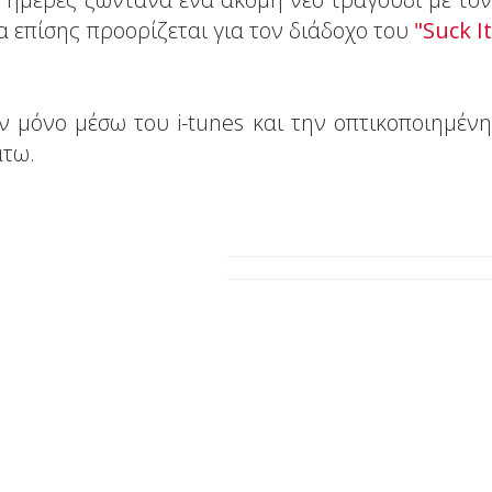
α επίσης προορίζεται για τον διάδοχο του
"Suck It
όν μόνο μέσω του i-tunes και την οπτικοποιημένη
άτω.