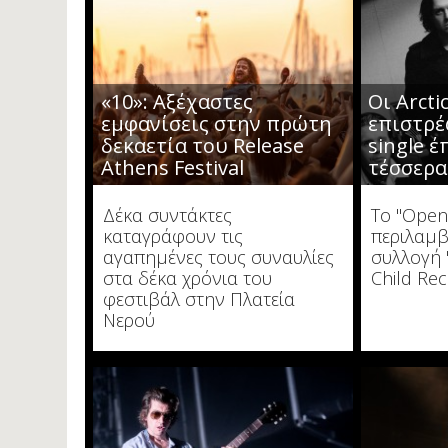
«10»: Αξέχαστες
Οι Arct
εμφανίσεις στην πρώτη
επιστρέ
δεκαετία του Release
single έ
Athens Festival
τέσσερα
Δέκα συντάκτες
To "Openi
καταγράφουν τις
περιλαμβ
αγαπημένες τους συναυλίες
συλλογή 
στα δέκα χρόνια του
Child Re
φεστιβάλ στην Πλατεία
Νερού