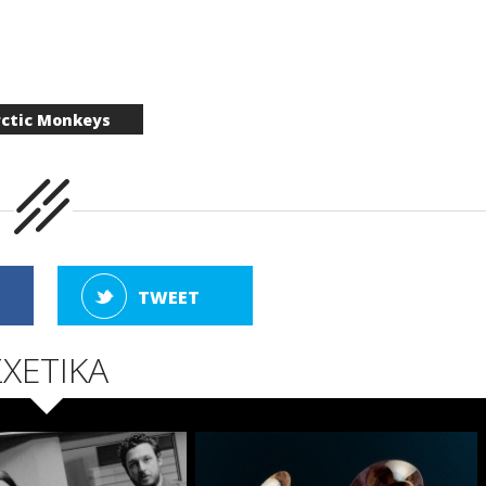
rctic Monkeys
TWEET
ΣΧΕΤΙΚΑ