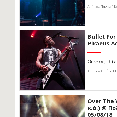
Από τον Παντελή Κ
Bullet Fo
Piraeus A
Οι νέοι(ish) 
Από τον Αντώνη Μα
Over The 
κ.ά.) @ Π
05/08/18