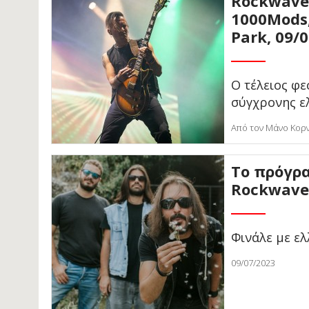
Rockwave F
1000Mods,
Park, 09/
Ο τέλειος φε
σύγχρονης ε
Από τον Μάνο Κορ
Το πρόγρ
Rockwave 
Φινάλε με ε
09/07/2023