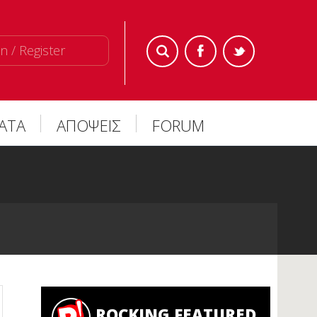
n / Register
ΜΑΤΑ
ΑΠΟΨΕΙΣ
FORUM
ROCKING FEATURED