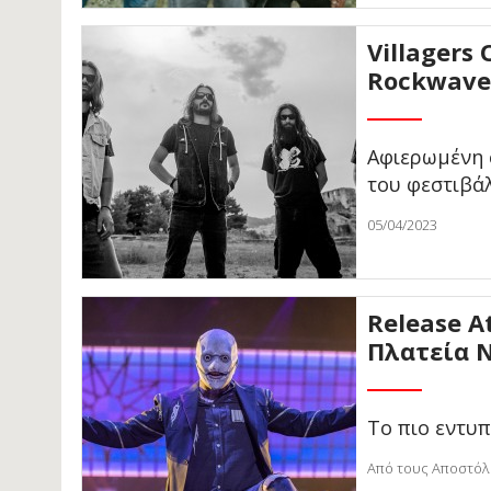
Villagers
Rockwave
Αφιερωμένη 
του φεστιβά
05/04/2023
Release At
Πλατεία Ν
Το πιο εντυπ
Από τους Αποστόλ