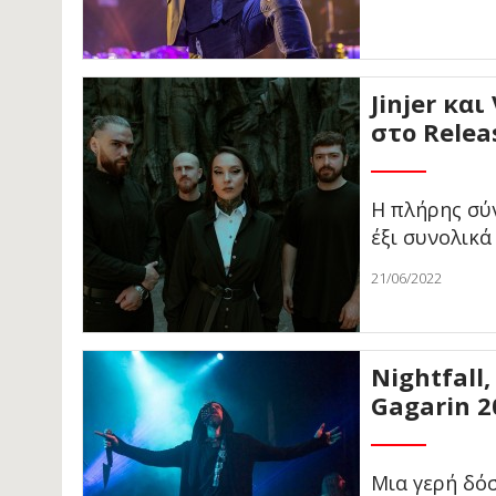
Jinjer και
στο Relea
H πλήρης σύν
έξι συνολικ
21/06/2022
Nightfall
Gagarin 2
Μια γερή δό