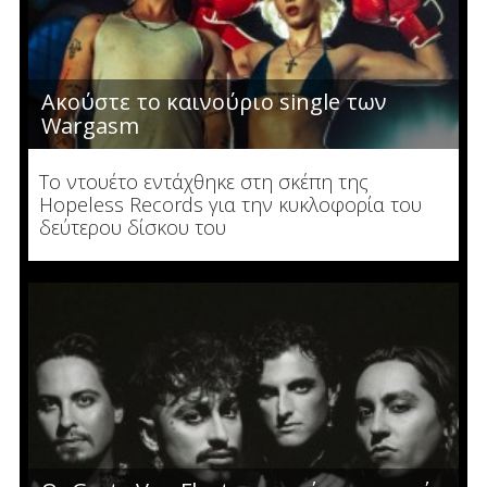
Ακούστε το καινούριο single των
Wargasm
To ντουέτο εντάχθηκε στη σκέπη της
Hopeless Records για την κυκλοφορία του
δεύτερου δίσκου του