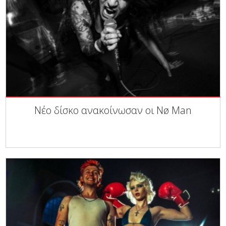
Νέο δίσκο ανακοίνωσαν οι Nø Man