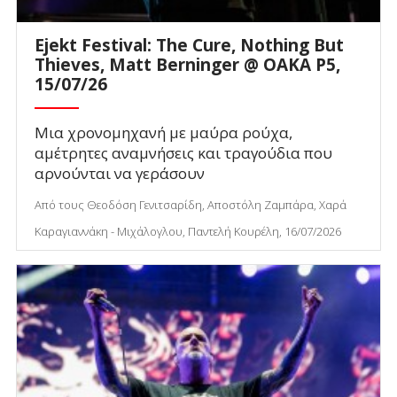
Ejekt Festival: The Cure, Nothing But
Thieves, Matt Berninger @ ΟΑΚΑ P5,
15/07/26
Μια χρονομηχανή με μαύρα ρούχα,
αμέτρητες αναμνήσεις και τραγούδια που
αρνούνται να γεράσουν
Από τους Θεοδόση Γενιτσαρίδη, Αποστόλη Ζαμπάρα, Χαρά
Καραγιαννάκη - Μιχάλογλου, Παντελή Κουρέλη, 16/07/2026