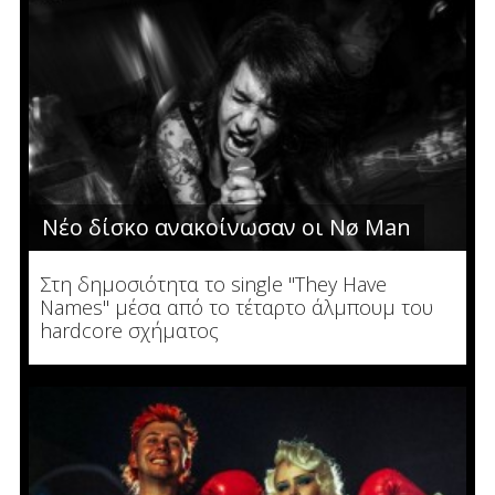
Νέο δίσκο ανακοίνωσαν οι Nø Man
Στη δημοσιότητα το single "They Have
Names" μέσα από το τέταρτο άλμπουμ του
hardcore σχήματος