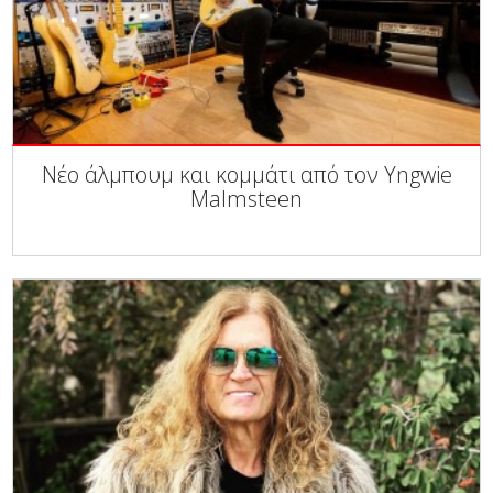
Νέο άλμπουμ και κομμάτι από τον Yngwie
Malmsteen