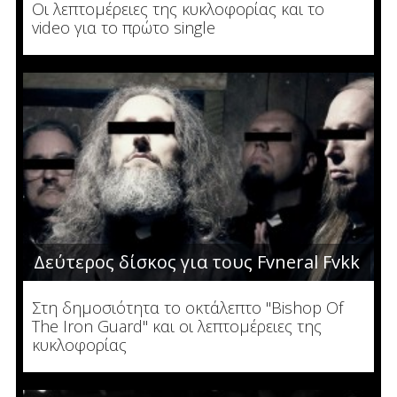
Οι λεπτομέρειες της κυκλοφορίας και το
video για το πρώτο single
Δεύτερος δίσκος για τους Fvneral Fvkk
Στη δημοσιότητα το οκτάλεπτο "Bishop Of
The Iron Guard" και οι λεπτομέρειες της
κυκλοφορίας