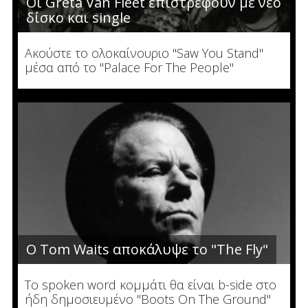
Οι Greta Van Fleet επιστρέφουν με νέο
δίσκο και single
Ακούστε το ολοκαίνουριο "Saw You Stand"
μέσα από το "Palace For The People"
Ο Tom Waits αποκάλυψε το "The Fly"
To spoken word κομμάτι θα είναι b-side στο
ήδη δημοσιευμένο "Boots On The Ground"