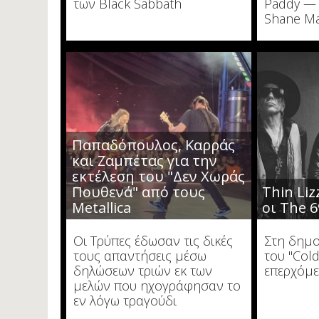
των Black Sabbath
Paddy — 
Shane M
Παπαδόπουλος, Καρράς
και Ζαμπέτας για την
εκτέλεση του "Δεν Χωράς
Πουθενά" από τους
Thin Li
Metallica
οι The 6
Οι Τρύπες έδωσαν τις δικές
Στη δημο
τους απαντήσεις μέσω
του "Col
δηλώσεων τριών εκ των
επερχόμεν
μελών που ηχογράφησαν το
εν λόγω τραγούδι