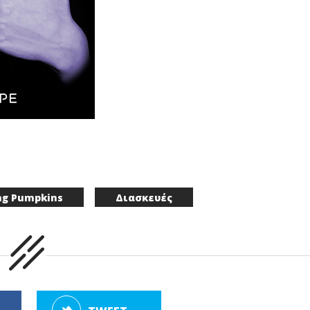
g Pumpkins
Διασκευές