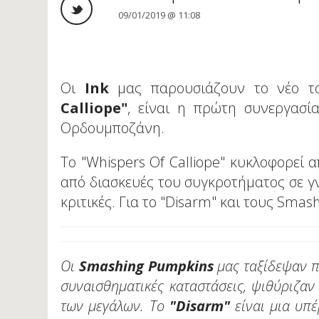
09/01/2019 @ 11:08
Oι
Ιnk
μας παρουσιάζουν το νέο το
Calliope"
, είναι η πρώτη συνεργασί
Ορδουμποζάνη.
Το "Whispers Of Calliope" κυκλοφορεί 
από διασκευές του συγκροτήματος σε γν
κριτικές. Για το "Disarm" και τους Sma
Οι
Smashing Pumpkins
μας ταξίδεψαν πα
συναισθηματικές καταστάσεις, ψιθύριζαν
των μεγάλων. Το
"Disarm"
είναι μια υπέ