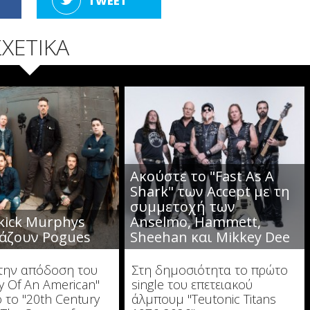
TWEET
ΣΧΕΤΙΚΑ
Ακούστε το "Fast As A
Shark" των Accept με τη
συμμετοχή των
kick Murphys
Anselmo, Hammett,
άζουν Pogues
Sheehan και Mikkey Dee
την απόδοση του
Στη δημοσιότητα το πρώτο
y Of An American"
single του επετειακού
 το "20th Century
άλμπουμ "Teutonic Titans