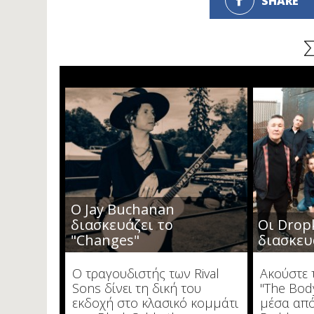
SHARE
O Jay Buchanan
διασκευάζει το
Οι Drop
"Changes"
διασκευ
O τραγουδιστής των Rival
Ακούστε 
Sons δίνει τη δική του
"The Bod
εκδοχή στο κλασικό κομμάτι
μέσα από