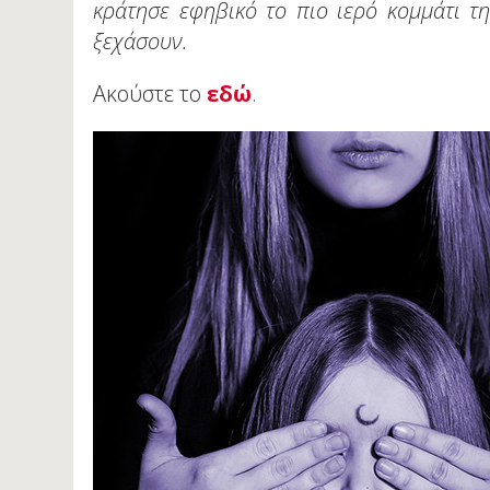
κράτησε εφηβικό το πιο ιερό κομμάτι τ
ξεχάσουν.
Ακούστε το
εδώ
.