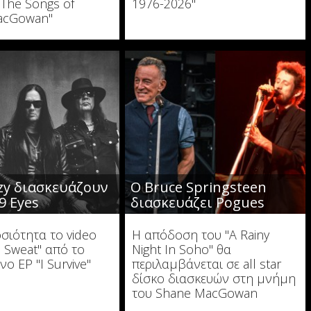
The Songs of
1976-2026"
acGowan"
zzy διασκευάζουν
O Bruce Springsteen
9 Eyes
διασκευάζει Pogues
σιότητα το video
Η απόδοση του "A Rainy
d Sweat" από το
Night In Soho" θα
ο EP "I Survive"
περιλαμβάνεται σε all star
δίσκο διασκευών στη μνήμη
του Shane MacGowan