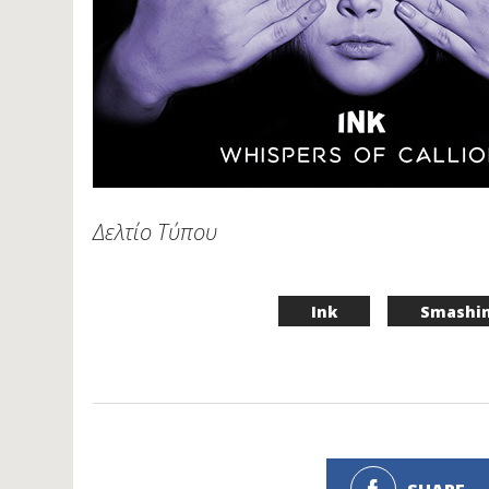
Δελτίο Τύπου
Ink
Smashin