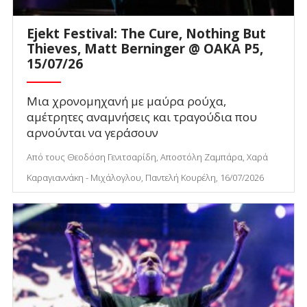
Ejekt Festival: The Cure, Nothing But
Thieves, Matt Berninger @ ΟΑΚΑ P5,
15/07/26
Μια χρονομηχανή με μαύρα ρούχα,
αμέτρητες αναμνήσεις και τραγούδια που
αρνούνται να γεράσουν
Από τους Θεοδόση Γενιτσαρίδη, Αποστόλη Ζαμπάρα, Χαρά
Καραγιαννάκη - Μιχάλογλου, Παντελή Κουρέλη, 16/07/2026