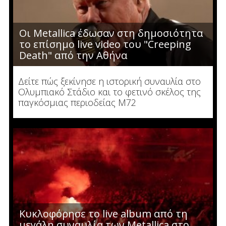
Οι Metallica έδωσαν στη δημοσιότητα
το επίσημο live video του "Creeping
Death" από την Αθήνα
Δείτε πώς ξεκίνησε η ιστορική συναυλία στο
Ολυμπιακό Στάδιο και το φετινό σκέλος της
παγκόσμιας περιοδείας M72
Κυκλοφόρησε το live album από τη
μεγάλη συναυλία των Metallica στο