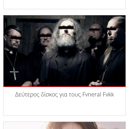
Δεύτερος δίσκος για τους Fvneral Fvkk