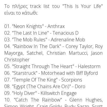
Το πλήρες track list του "This Is Your Life"
είναι το κάτωθι:
01. "Neon Knights" - Anthrax
02. "The Last In Line" - Tenacious D
03. "The Mob Rules" - Adrenaline Mob
04. "Rainbow In The Dark" - Corey Taylor, Roy
Mayorga, Satchel, Christian Martucci, Jason
Christopher
05. "Straight Through The Heart" - Halestorm
06. "Starstruck" - Motorhead with Biff Byford
07. "Temple Of The King" - Scorpions
08. "Egypt (The Chains Are On)" - Doro
09. "Holy Diver" - Killswitch Engage
10. "Catch The Rainbow" - Glenn Hughes,
Simon Wright, Craig Goldy, Rudy Sarzo, Scott