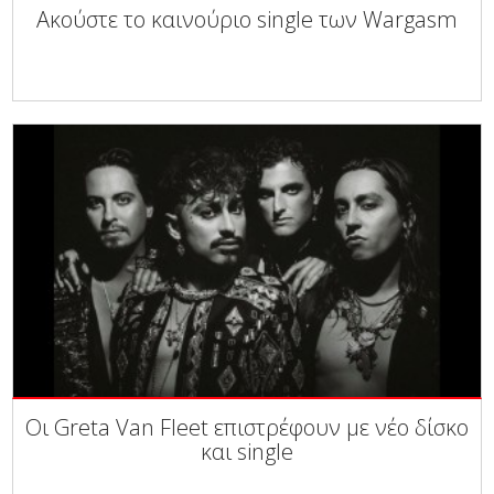
Ακούστε το καινούριο single των Wargasm
Οι Greta Van Fleet επιστρέφουν με νέο δίσκο
και single