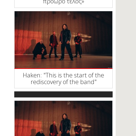
πρόωρο τέλος»
Haken: "This is the start of the
rediscovery of the band"