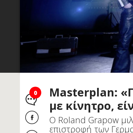
Masterplan: «Π
0
με κίνητρο, ε
Ο Roland Grapow μιλ
επιστροφή των Γερμα