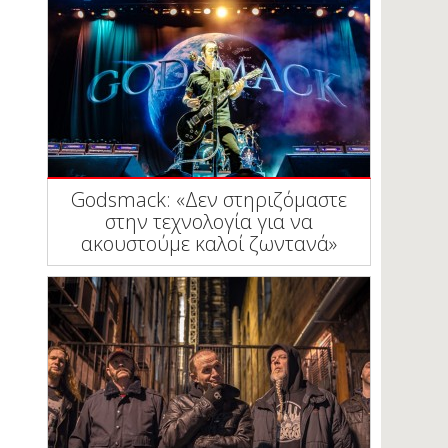
Godsmack: «Δεν στηριζόμαστε
στην τεχνολογία για να
ακουστούμε καλοί ζωντανά»