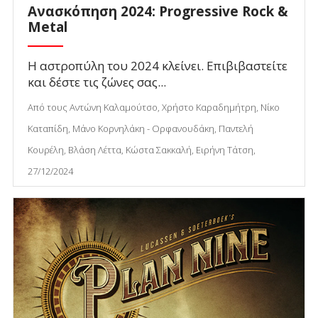
Ανασκόπηση 2024: Progressive Rock &
Metal
Η αστροπύλη του 2024 κλείνει. Επιβιβαστείτε
και δέστε τις ζώνες σας...
Από τους Αντώνη Καλαμούτσο, Χρήστο Καραδημήτρη, Νίκο
Καταπίδη, Μάνο Κορνηλάκη - Ορφανουδάκη, Παντελή
Κουρέλη, Βλάση Λέττα, Κώστα Σακκαλή, Ειρήνη Τάτση,
27/12/2024