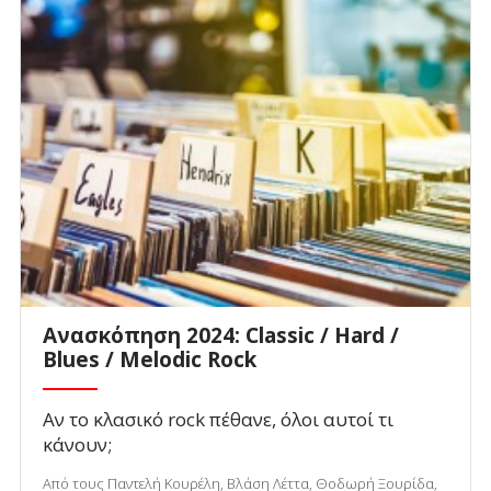
Ανασκόπηση 2024: Classic / Hard /
Blues / Melodic Rock
Αν το κλασικό rock πέθανε, όλοι αυτοί τι
κάνουν;
Από τους Παντελή Κουρέλη, Βλάση Λέττα, Θοδωρή Ξουρίδα,