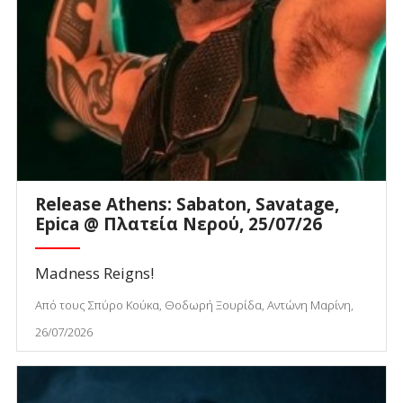
Release Athens: Sabaton, Savatage,
Epica @ Πλατεία Νερού, 25/07/26
Madness Reigns!
Από τους Σπύρο Κούκα, Θοδωρή Ξουρίδα, Αντώνη Μαρίνη,
26/07/2026