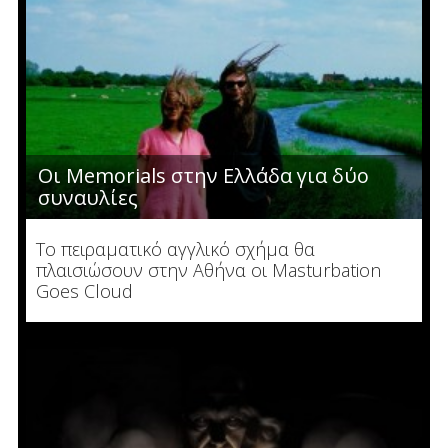
Οι Memorials στην Ελλάδα για δύο
συναυλίες
Το πειραματικό αγγλικό σχήμα θα
πλαισιώσουν στην Αθήνα οι Masturbation
Goes Cloud