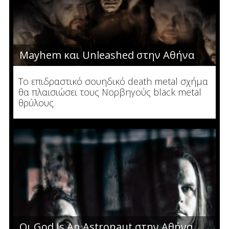
Mayhem και Unleashed στην Αθήνα
Το επιδραστικό σουηδικό death metal σχήμα
θα πλαισιώσει τους Νορβηγούς black metal
θρύλους
Οι God Is An Astronaut στην Αθήνα