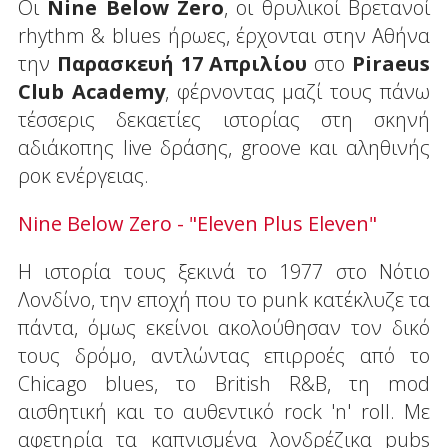
Οι
Nine Below Zero
, οι θρυλικοί Βρετανοί
rhythm & blues ήρωες, έρχονται στην Αθήνα
την
Παρασκευή 17 Απριλίου
στο
Piraeus
Club Academy
, φέρνοντας μαζί τους πάνω
τέσσερις δεκαετίες ιστορίας στη σκηνή
αδιάκοπης live δράσης, groove και αληθινής
ροκ ενέργειας.
Nine Below Zero - "Eleven Plus Eleven"
Η ιστορία τους ξεκινά το 1977 στο Νότιο
Λονδίνο, την εποχή που το punk κατέκλυζε τα
πάντα, όμως εκείνοι ακολούθησαν τον δικό
τους δρόμο, αντλώντας επιρροές από το
Chicago blues, το British R&B, τη mod
αισθητική και το αυθεντικό rock 'n' roll. Με
αφετηρία τα καπνισμένα λονδρέζικα pubs