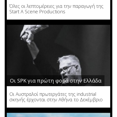
Όλες οι λεπτομέρειες για την παραγωγή της
Start A Scene Productions
Οι SPK για πρώτη φορά στην Ελλάδα
Οι Αυστραλοί πρωτεργάτες της industrial
σκηνής έρχονται στην Αθήνα το Δεκέμβριο