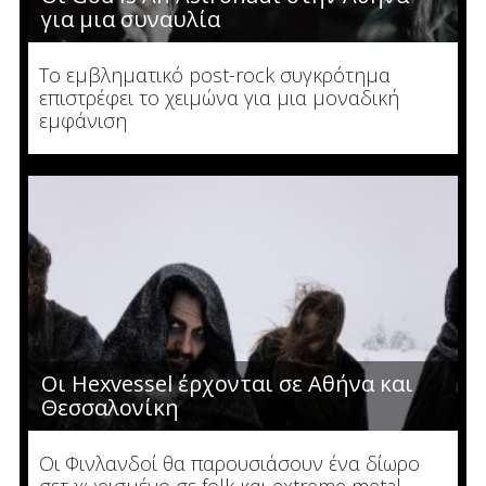
για μια συναυλία
Το εμβληματικό post-rock συγκρότημα
επιστρέφει το χειμώνα για μια μοναδική
εμφάνιση
Οι Hexvessel έρχονται σε Αθήνα και
Θεσσαλονίκη
Οι Φινλανδοί θα παρουσιάσουν ένα δίωρο
σετ χωρισμένο σε folk και extreme metal