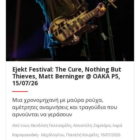
Ejekt Festival: The Cure, Nothing But
Thieves, Matt Berninger @ ΟΑΚΑ P5,
15/07/26
Μια χρονομηχανή με μαύρα ρούχα,
αμέτρητες αναμνήσεις και τραγούδια που
αρνούνται να γεράσουν
Από τους Θεοδόση Γενιτσαρίδη, Αποστόλη Ζαμπάρα, Χαρά
Καραγιαννάκη - Μιχάλογλου, Παντελή Κουρέλη, 16/07/2026