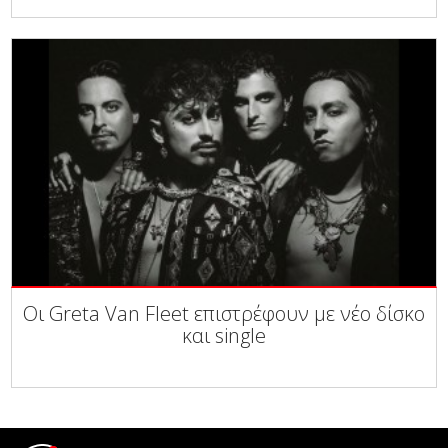
Οι Greta Van Fleet επιστρέφουν με νέο δίσκο
και single