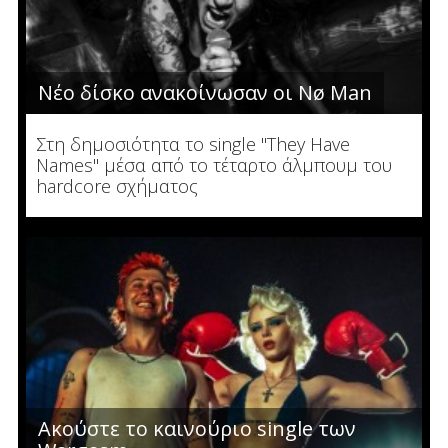
Νέο δίσκο ανακοίνωσαν οι Nø Man
Στη δημοσιότητα το single "They Have
Names" μέσα από το τέταρτο άλμπουμ του
hardcore σχήματος
Ακούστε το καινούριο single των