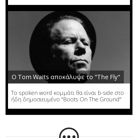
Ο Tom Waits αποκάλυψε το "The Fly"
To spoken word κομμάτι θα είναι b-side στο
ήδη δημοσιευμένο "Boots On The Ground"