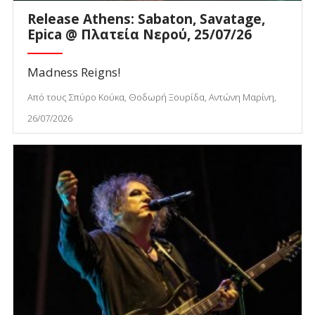
Release Athens: Sabaton, Savatage,
Epica @ Πλατεία Νερού, 25/07/26
Madness Reigns!
Από τους Σπύρο Κούκα, Θοδωρή Ξουρίδα, Αντώνη Μαρίνη,
26/07/2026