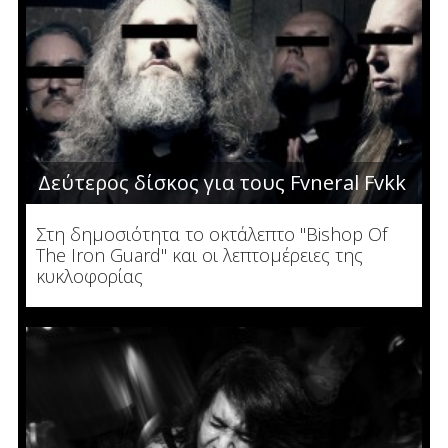
Δεύτερος δίσκος για τους Fvneral Fvkk
Στη δημοσιότητα το οκτάλεπτο "Bishop Of
The Iron Guard" και οι λεπτομέρειες της
κυκλοφορίας