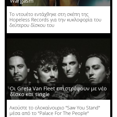
Wargasm
To ντουέτο εντάχθηκε στη σκέπη της
Hopeless Records για την κυκλοφορία του
δεύτερου δίσκου του
Οι Greta Van Fleet επιστρέφουν με νέο
δίσκο και single
Ακούστε το ολοκαίνουριο "Saw You Stand"
μέσα από το "Palace For The People"