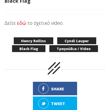
Black Flag
.
Δείτε
εδώ
το σχετικό video.
Henry Rollins
Cyndi Lauper
Black Flag
Τραγούδια / Video
SHARE
TWEET