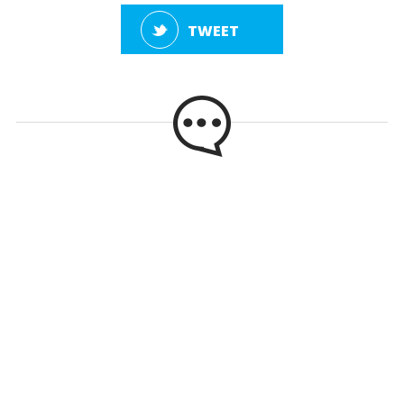
TWEET