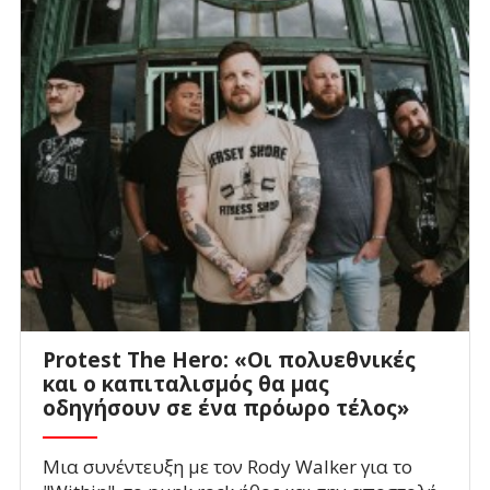
Protest The Hero: «Οι πολυεθνικές
και ο καπιταλισμός θα μας
οδηγήσουν σε ένα πρόωρο τέλος»
Μια συνέντευξη με τον Rody Walker για το