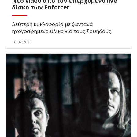
Νέο video από τον επερχόμενο live
δίσκο των Enforcer
Δεύτερη κυκλοφορία με ζωντανά
ηχογραφημένο υλικό για τους Σουηδούς
16/02/2021