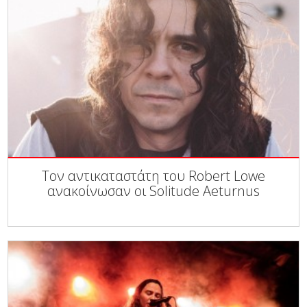
Τον αντικαταστάτη του Robert Lowe
ανακοίνωσαν οι Solitude Aeturnus