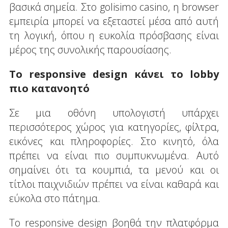
βασικά σημεία. Στο golisimo casino, η browser
εμπειρία μπορεί να εξεταστεί μέσα από αυτή
τη λογική, όπου η ευκολία πρόσβασης είναι
μέρος της συνολικής παρουσίασης.
Το responsive design κάνει το lobby
πιο κατανοητό
Σε μια οθόνη υπολογιστή υπάρχει
περισσότερος χώρος για κατηγορίες, φίλτρα,
εικόνες και πληροφορίες. Στο κινητό, όλα
πρέπει να είναι πιο συμπυκνωμένα. Αυτό
σημαίνει ότι τα κουμπιά, τα μενού και οι
τίτλοι παιχνιδιών πρέπει να είναι καθαρά και
εύκολα στο πάτημα.
Το responsive design βοηθά την πλατφόρμα