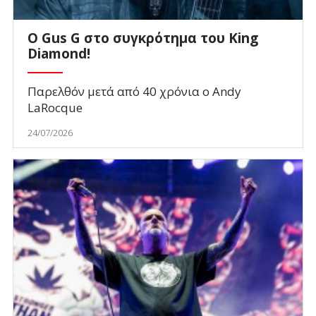
O Gus G στο συγκρότημα του King
Diamond!
Παρελθόν μετά από 40 χρόνια ο Andy
LaRocque
24/07/2026