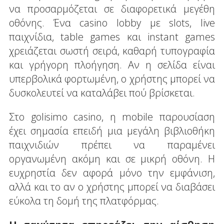
να προσαρμόζεται σε διαφορετικά μεγέθη
οθόνης. Ένα casino lobby με slots, live
παιχνίδια, table games και instant games
χρειάζεται σωστή σειρά, καθαρή τυπογραφία
και γρήγορη πλοήγηση. Αν η σελίδα είναι
υπερβολικά φορτωμένη, ο χρήστης μπορεί να
δυσκολευτεί να καταλάβει πού βρίσκεται.
Στο golisimo casino, η mobile παρουσίαση
έχει σημασία επειδή μια μεγάλη βιβλιοθήκη
παιχνιδιών πρέπει να παραμένει
οργανωμένη ακόμη και σε μικρή οθόνη. Η
ευχρηστία δεν αφορά μόνο την εμφάνιση,
αλλά και το αν ο χρήστης μπορεί να διαβάσει
εύκολα τη δομή της πλατφόρμας.