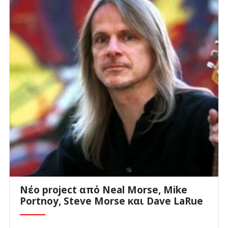
Νέο project από Neal Morse, Mike
Portnoy, Steve Morse και Dave LaRue