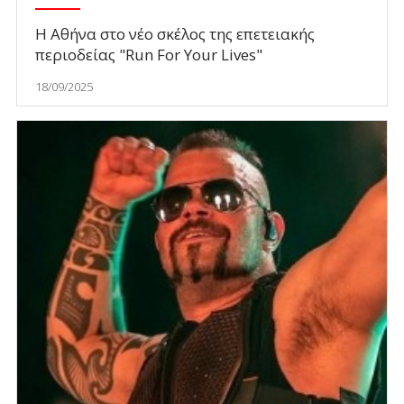
Η Αθήνα στο νέο σκέλος της επετειακής
περιοδείας "Run For Your Lives"
18/09/2025