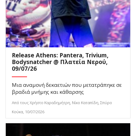
Release Athens: Pantera, Trivium,
Bodysnatcher @ Πλατεία Νερού,
09/07/26
Μια αναμονή δεκαετιών που μετατράπηκε σε
βραδιά μνήμης και κάθαρσης
Από τους Χρήστο Καραδημήτρη, Νίκο Καταπίδη, Σπύρο
Κούκα, 10/07/2026