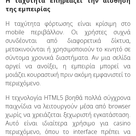
Η ταχύτητα επηρεάζει την αίσθηση
της εμπειρίας
Η ταχύτητα φόρτωσης είναι κρίσιμη στο
mobile περιβάλλον. Οι χρήστες συχνά
συνδέονται από διαφορετικά δίκτυα,
μετακινούνται ή χρησιμοποιούν το κινητό σε
σύντομα χρονικά διαστήματα. Αν μια σελίδα
αργεί να ανοίξει, η εμπειρία μπορεί να
μοιάζει κουραστική πριν ακόμη εμφανιστεί το
περιεχόμενο.
Η τεχνολογία HTML5 βοηθά πολλά σύγχρονα
παιχνίδια να λειτουργούν μέσα από browser
χωρίς να χρειάζεται ξεχωριστή εγκατάσταση.
Αυτό είναι ιδιαίτερα χρήσιμο για casino
περιεχόμενο, όπου το interface πρέπει να