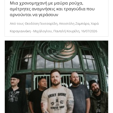
Μια χρονομηχανή με μαύρα ρούχα,
αμέτρητες αναμνήσεις και τραγούδια που
αρνούνται να γεράσουν
Από τους Θεοδόση Γενιτσαρίδη, Αποστόλη Ζαμπάρα, Χαρά
Καραγιαννάκη - Μιχάλογλου, Παντελή Κουρέλη, 16/07/2026