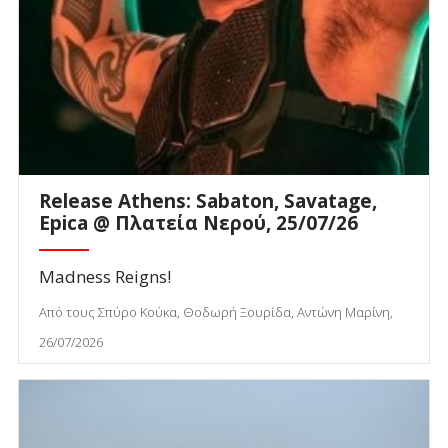
Release Athens: Sabaton, Savatage,
Epica @ Πλατεία Νερού, 25/07/26
Madness Reigns!
Από τους Σπύρο Κούκα, Θοδωρή Ξουρίδα, Αντώνη Μαρίνη,
26/07/2026