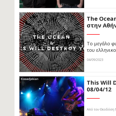
The Ocean
στην Αθή
Το μεγάλο φι
του ελληνικ
04/09/2023
This Will
08/04/12
Από τον Θεοδόση Γ