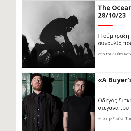
The Ocean
28/10/23
Η σύμπραξη 
συναυλία πο
Από τους Νίκο Κατ
«A Buyer's
Οδηγός δισκ
στεγανά του 
Από την Ειρήνη Τά