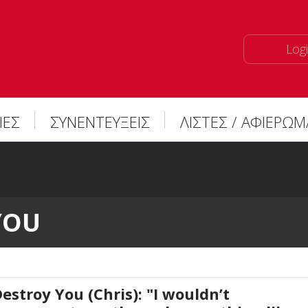
Logi
ΙΕΣ
ΣΥΝΕΝΤΕΥΞΕΙΣ
ΛΙΣΤΕΣ / ΑΦΙΕΡΩ
YOU
Destroy You (Chris): "I wouldn’t