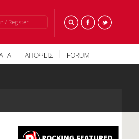
n / Register
ΜΑΤΑ
ΑΠΟΨΕΙΣ
FORUM
ROCKING FEATURED