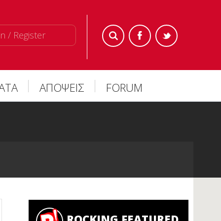
n / Register
ΜΑΤΑ
ΑΠΟΨΕΙΣ
FORUM
ROCKING FEATURED