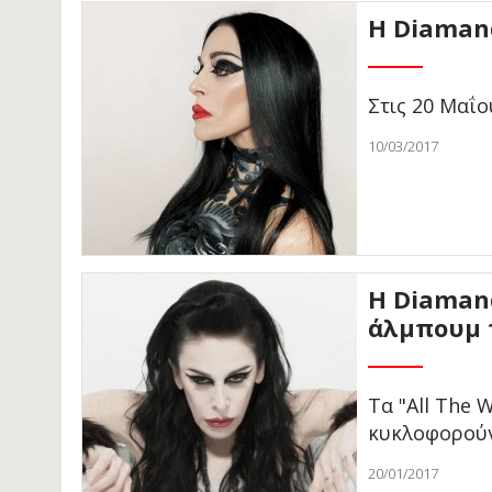
Η Diaman
Στις 20 Μαΐ
10/03/2017
Η Diamand
άλμπουμ τ
Τα "All The 
κυκλοφορούν
20/01/2017