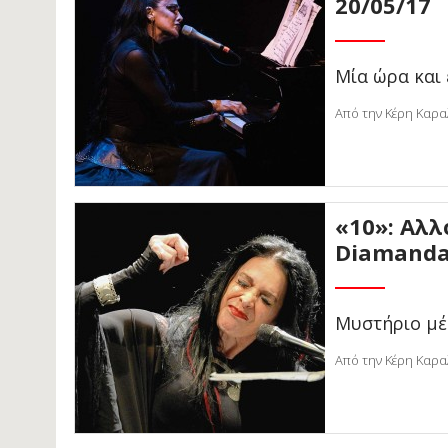
20/05/17
Μία ώρα και 
Από την Κέρη Καρα
«10»: Αλλ
Diamanda
Μυστήριο μέ
Από την Κέρη Καρα