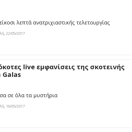
είκοσι λεπτά ανατριχιαστικής τελετουργίας
λή, 22/05/2017
όκοτες live εμφανίσεις της σκοτεινής
 Galas
σα σε όλα τα μυστήρια
λή, 16/05/2017