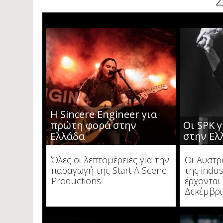
Η Sincere Engineer για
πρώτη φορά στην
Οι SPK 
Ελλάδα
στην Ελ
Όλες οι λεπτομέρειες για την
Οι Αυστρ
παραγωγή της Start A Scene
της indus
Productions
έρχονται
Δεκέμβρ