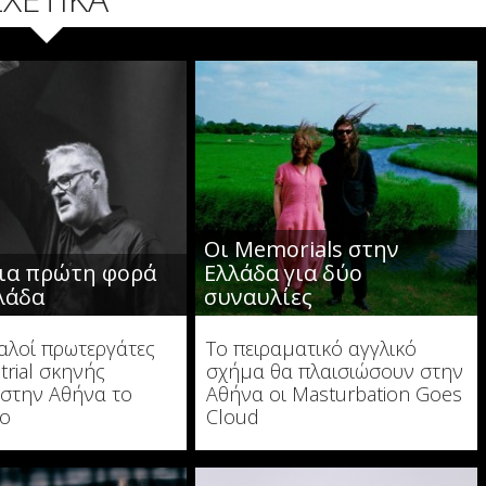
Οι Memorials στην
για πρώτη φορά
Ελλάδα για δύο
λάδα
συναυλίες
αλοί πρωτεργάτες
Το πειραματικό αγγλικό
trial σκηνής
σχήμα θα πλαισιώσουν στην
 στην Αθήνα το
Αθήνα οι Masturbation Goes
ιο
Cloud