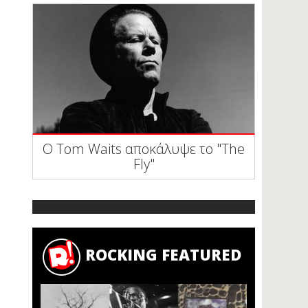
Ο Tom Waits αποκάλυψε το "The
Fly"
ROCKING FEATURED