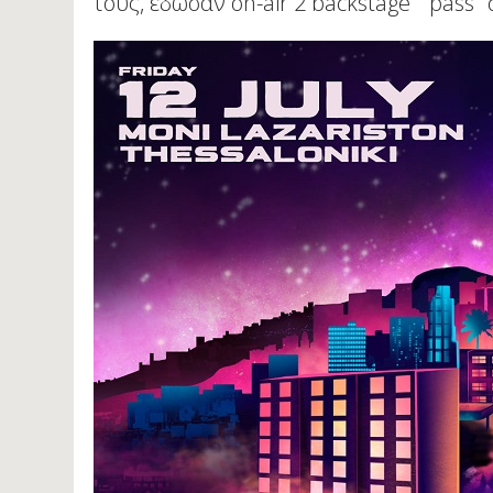
τους, έδωσαν on-air 2 backstage " pass"