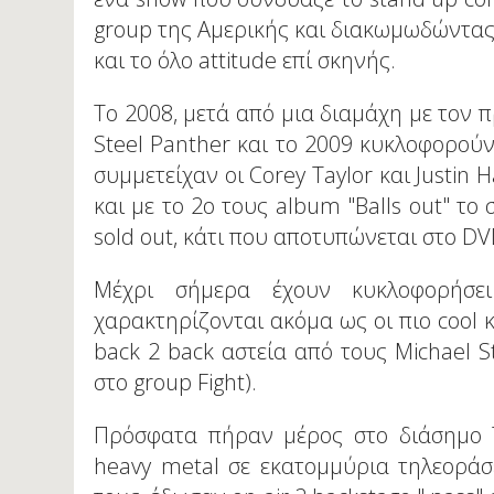
group της Αμερικής και διακωμωδώντας, 
και το όλο attitude επί σκηνής.
Το 2008, μετά από μια διαμάχη με τον 
Steel Panther και το 2009 κυκλοφορούν
συμμετείχαν οι Corey Taylor και Justin
και με το 2o τους album "Balls out" τ
sold out, κάτι που αποτυπώνεται στο DVD 
Μέχρι σήμερα έχουν κυκλοφορήσε
χαρακτηρίζονται ακόμα ως οι πιο cool κ
back 2 back αστεία από τους Michael St
στο group Fight).
Πρόσφατα πήραν μέρος στο διάσημο Ta
heavy metal σε εκατομμύρια τηλεοράσε