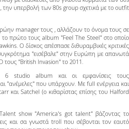
την υπερβολή των 80s group σχετικά με το outfit
πρώην manager τους , αλλάζουν το όνομα τους σε
 το πρώτο τους album "Feel The Steel" στο οποίο
 Hawkins. O δίσκος απέσπασε διθυραμβικές κριτικές
ο συγκρότημα "εισέβαλε" στην Ευρώπη με απανωτά
τους "British Invasion" το 2011.
ι 6 studio album και οι εμφανίσεις τους
αι "ανέμελες" που υπάρχουν. Mε full ενέργεια και
arr και Satchel (o κιθαρίστας επίσης του Halford
lent show "America's got talent" βάζοντας το
ις και σα γνωστά troll που σέβονται τον εαυτό