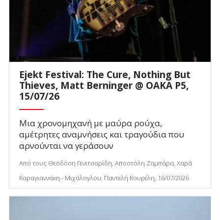
Ejekt Festival: The Cure, Nothing But
Thieves, Matt Berninger @ ΟΑΚΑ P5,
15/07/26
Μια χρονομηχανή με μαύρα ρούχα,
αμέτρητες αναμνήσεις και τραγούδια που
αρνούνται να γεράσουν
Από τους Θεοδόση Γενιτσαρίδη, Αποστόλη Ζαμπάρα, Χαρά
Καραγιαννάκη - Μιχάλογλου, Παντελή Κουρέλη, 16/07/2026