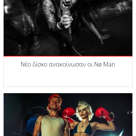
Νέο δίσκο ανακοίνωσαν οι Nø Man