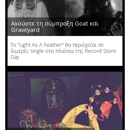
Ακούστε τη σύμπραξη Goat και
Graveyard
Το "Light As A Feather" θα περιέχεται σε
διμερές single στα πλαίσια της Record Store
Day