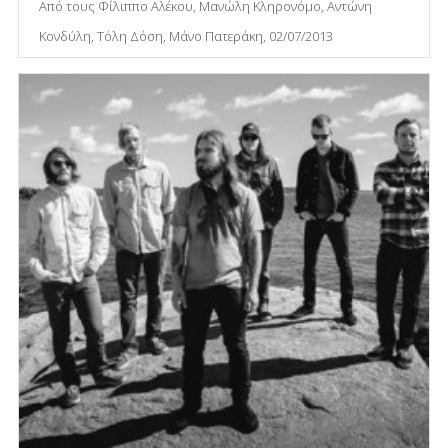
Από τους Φίλιππο Αλέκου, Μανώλη Κληρονόμο, Αντώνη
Κονδύλη, Τόλη Δόση, Μάνο Πατεράκη, 02/07/2013