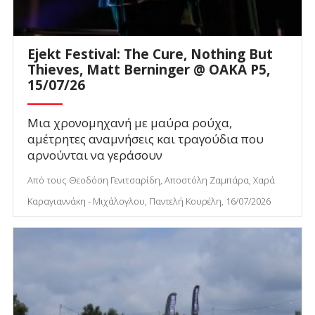
Ejekt Festival: The Cure, Nothing But
Thieves, Matt Berninger @ ΟΑΚΑ P5,
15/07/26
Μια χρονομηχανή με μαύρα ρούχα,
αμέτρητες αναμνήσεις και τραγούδια που
αρνούνται να γεράσουν
Από τους Θεοδόση Γενιτσαρίδη, Αποστόλη Ζαμπάρα, Χαρά
Καραγιαννάκη - Μιχάλογλου, Παντελή Κουρέλη, 16/07/2026