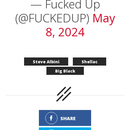
— Fucked Up
(@FUCKEDUP)
May
8, 2024
Steve Albini
Shellac
Big Black
SHARE