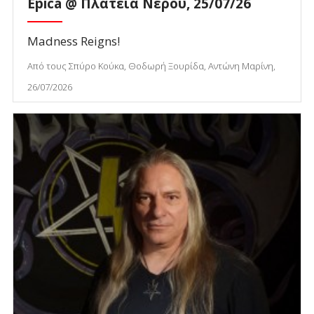
Epica @ Πλατεία Νερού, 25/07/26
Madness Reigns!
Από τους Σπύρο Κούκα, Θοδωρή Ξουρίδα, Αντώνη Μαρίνη,
26/07/2026