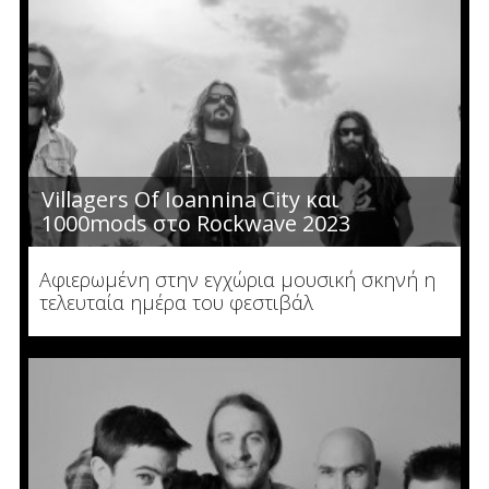
Villagers Of Ioannina City και
1000mods στο Rockwave 2023
Αφιερωμένη στην εγχώρια μουσική σκηνή η
τελευταία ημέρα του φεστιβάλ