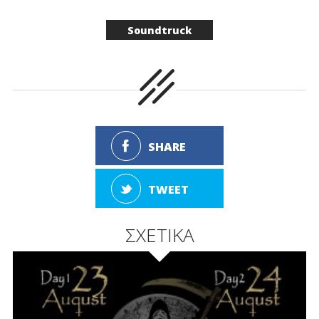
Soundtruck
SHARE
TWEET
ΣΧΕΤΙΚΑ