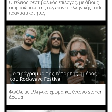
Ο τέλειος φεστιβαλικός επίλογος, με άξιους
εκπροσώπους της σύγχρονης ελληνικής rock
πραγματικότητας
Το πρόγραμμα της τέταρτης ημέρας
του Rockwave Festival
Φινάλε με ελληνικό χρώμα και έντονο stoner
άρωμα