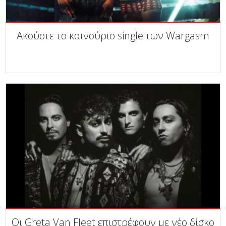
Ακούστε το καινούριο single των Wargasm
Οι Greta Van Fleet επιστρέφουν με νέο δίσκο