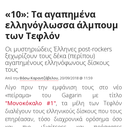
«10»: Τα αγαπημένα
ελληνόγλωσσα άλμπουμ
των Τεφλόν
Οι μυστηριώδεις Έλληνες post-rockers
ξεχωρίζουν τους δέκα (περίπου)
αγαπημένους ελληνόφωνους δίσκους
τους
Από την
Βάσω Καραντζάβελου
, 20/09/2018 @ 11:59
Λίγο πριν την εμφάνιση τους στο νέο
«πείραμα» του Gagarin με τίτλο
"Μονοκόκαλο #1"
, τα μέλη των Τεφλόν
διαλέγουν τους ελληνικούς δίσκους που τους
επηρέασαν, τόσο διαχρονικά ορόσημα όσο
και πιο ιδιαίτερες και πρόσφατες