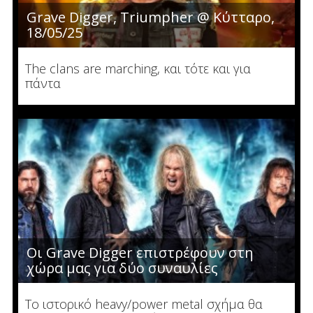
Grave Digger, Triumpher @ Κύτταρο,
18/05/25
The clans are marching, και τότε και για
πάντα
Oι Grave Digger επιστρέφουν στη
χώρα μας για δύο συναυλίες
Το ιστορικό heavy/power metal σχήμα θα