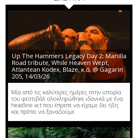
Up The Hammers Legacy Day 2: Manilla
Road tribute, While Heaven Wept,
Atlantean Kodex, Blaze, κ.ά. @ Gagarin
205, 14/03/26
Μία από τις καλύτερες ημέρες στην ιστορία
του φεστιβάλ ολοκληρώθηκε ιδανικά με ένα
headline act που έπρεπε να είχαμε δει ήδη
και πρέπει να ξαναδούμε