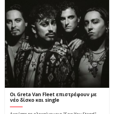
Οι Greta Van Fleet επιστρέφουν με
νέο δίσκο και single
Ακούστε το ολοκαίνουριο "Saw You Stand"