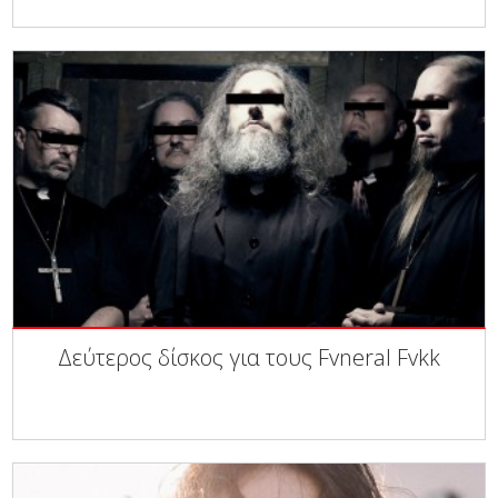
Δεύτερος δίσκος για τους Fvneral Fvkk