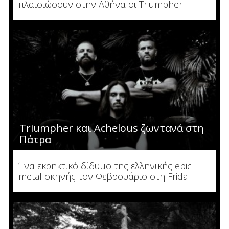
πλαισιώσουν στην Αθήνα οι Triumpher
Triumpher και Achelous ζωντανά στη
Πάτρα
Ένα εκρηκτικό δίδυμο της ελληνικής epic
metal σκηνής τον Φεβρουάριο στη Frida