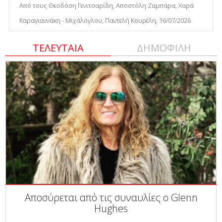
Από τους Θεοδόση Γενιτσαρίδη, Αποστόλη Ζαμπάρα, Χαρά
Καραγιαννάκη - Μιχάλογλου, Παντελή Κουρέλη, 16/07/2026
ΤΕΛΕΥΤΑΙΑ
ΔΗΜΟΦΙΛΗ
Αποσύρεται από τις συναυλίες ο Glenn
Hughes