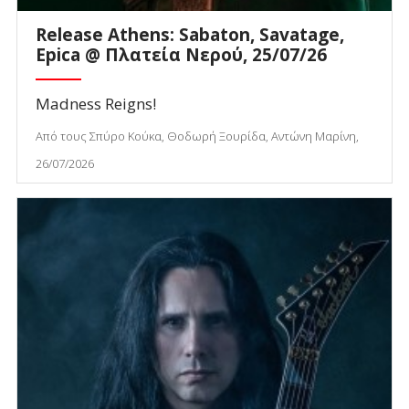
Release Athens: Sabaton, Savatage,
Epica @ Πλατεία Νερού, 25/07/26
Madness Reigns!
Από τους Σπύρο Κούκα, Θοδωρή Ξουρίδα, Αντώνη Μαρίνη,
26/07/2026