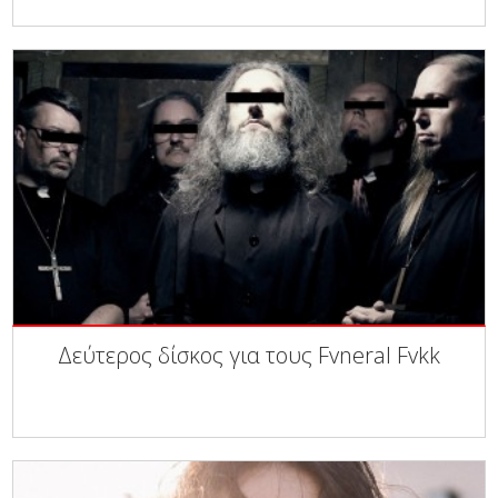
Δεύτερος δίσκος για τους Fvneral Fvkk