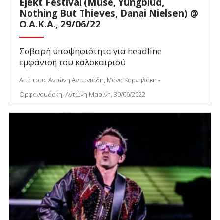
Ejekt Festival (Muse, Yungblud,
Nothing But Thieves, Danai Nielsen) @
O.A.K.A., 29/06/22
Σοβαρή υποψηφιότητα για headline
εμφάνιση του καλοκαιριού
Από τους Αντώνη Αντωνιάδη, Μάνο Κορνηλάκη -
Ορφανουδάκη, Αντώνη Μαρίνη, 30/06/2022