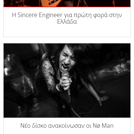
Η Sincere Engineer για πρώτη φορά στην
Ελλάδα
Νέο δίσκο ανακοίνωσαν οι Nø Man