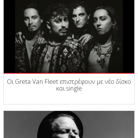
Οι Greta Van Fleet επιστρέφουν με νέο δίσκο
και single